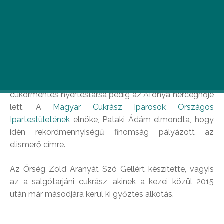
10. alkalommal választották meg az ország
tortáját. Az idei nyertestől is összefut a nyál a
szánkban.
Az Őrség Zöld Aranya nevet viseli az ország almája,
cukormentes nyertestársa pedig az Áfonya hercegnője
lett. A
Magyar Cukrász Iparosok Országos
Ipartestületének
elnöke, Pataki Ádám elmondta, hogy
idén rekordmennyiségű finomság pályázott az
elismerő címre.
Az Őrség Zöld Aranyát Szó Gellért készítette, vagyis
az a salgótarjáni cukrász, akinek a kezei közül 2015
után már másodjára kerül ki győztes alkotás.