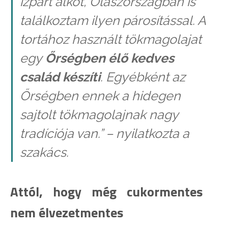
ízpárt alkot, Olaszországban is
találkoztam ilyen párosítással. A
tortához használt tökmagolajat
egy
Őrségben élő kedves
család készíti
. Egyébként az
Őrségben ennek a hidegen
sajtolt tökmagolajnak nagy
tradíciója van.” – nyilatkozta a
szakács.
Attól, hogy még cukormentes
nem élvezetmentes