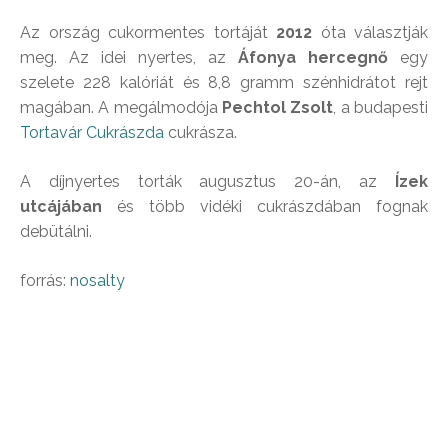
Az ország cukormentes tortáját
2012
óta választják
meg. Az idei nyertes, az
Áfonya hercegnő
egy
szelete 228 kalóriát és 8,8 gramm szénhidrátot rejt
magában. A megálmodója
Pechtol Zsolt
, a budapesti
Tortavár Cukrászda
cukrásza.
A díjnyertes torták augusztus 20-án, az
Ízek
utcájában
és több vidéki cukrászdában fognak
debütálni.
forrás:
nosalty