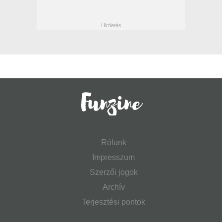
Rólunk
Impresszum
Szerzői jogok
Archív
Terjesztési pontok