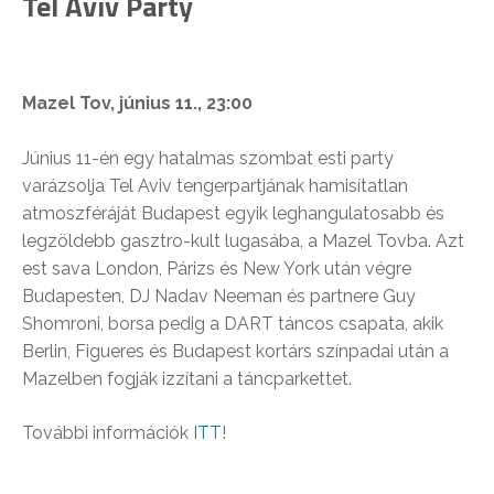
Tel Aviv Party
Mazel Tov, június 11., 23:00
Június 11-én egy hatalmas szombat esti party
varázsolja Tel Aviv tengerpartjának hamisítatlan
atmoszféráját Budapest egyik leghangulatosabb és
legzöldebb gasztro-kult lugasába, a Mazel Tovba. Azt
est sava London, Párizs és New York után végre
Budapesten, DJ Nadav Neeman és partnere Guy
Shomroni, borsa pedig a DART táncos csapata, akik
Berlin, Figueres és Budapest kortárs színpadai után a
Mazelben fogják izzítani a táncparkettet.
További információk
ITT
!