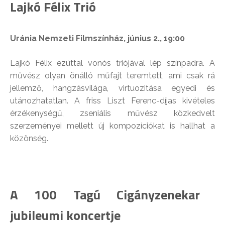
Lajkó Félix Trió
Uránia Nemzeti Filmszínház, június 2., 19:00
Lajkó Félix ezúttal vonós triójával lép színpadra. A
művész olyan önálló műfajt teremtett, ami csak rá
jellemző, hangzásvilága, virtuozitása egyedi és
utánozhatatlan. A friss Liszt Ferenc-díjas kivételes
érzékenységű, zseniális művész közkedvelt
szerzeményei mellett új kompozíciókat is hallhat a
közönség.
A 100 Tagú Cigányzenekar
jubileumi koncertje