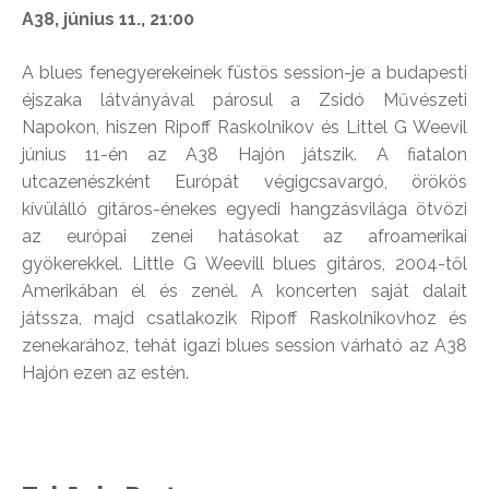
A38, június 11., 21:00
A blues fenegyerekeinek füstös session-je a budapesti
éjszaka látványával párosul a Zsidó Művészeti
Napokon, hiszen Ripoff Raskolnikov és Littel G Weevil
június 11-én az A38 Hajón játszik. A fiatalon
utcazenészként Európát végigcsavargó, örökös
kívülálló gitáros-énekes egyedi hangzásvilága ötvözi
az európai zenei hatásokat az afroamerikai
gyökerekkel. Little G Weevill blues gitáros, 2004-től
Amerikában él és zenél. A koncerten saját dalait
játssza, majd csatlakozik Ripoff Raskolnikovhoz és
zenekarához, tehát igazi blues session várható az A38
Hajón ezen az estén.