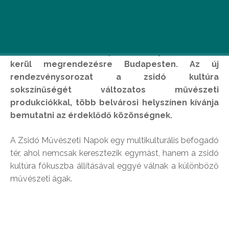
A Zsidó Művészeti Napok idén nyáron először
kerül megrendezésre Budapesten. Az új
rendezvénysorozat a zsidó kultúra
sokszínűségét változatos művészeti
produkciókkal, több belvárosi helyszínen kívánja
bemutatni az érdeklődő közönségnek.
A Zsidó Művészeti Napok egy multikulturális befogadó
tér, ahol nemcsak keresztezik egymást, hanem a zsidó
kultúra fókuszba állításával eggyé válnak a különböző
művészeti ágak.