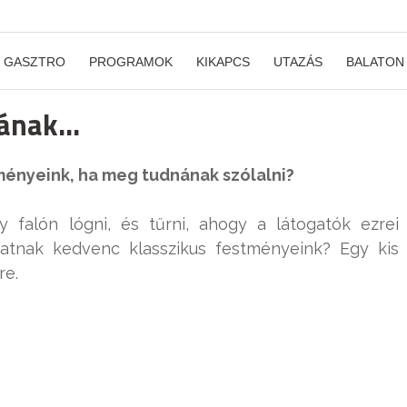
GASZTRO
PROGRAMOK
KIKAPCS
UTAZÁS
BALATON
nának…
ényeink, ha meg tudnának szólalni?
 falón lógni, és tűrni, ahogy a látogatók ezrei
atnak kedvenc klasszikus festményeink? Egy kis
re.