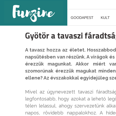
GOODAPEST
KULT
Gyötör a tavaszi fáradts
A tavasz hozza az életet. Hosszabbo
napsütésben van részünk. A virágok é
érezzük magunkat. Akkor miért v
szomorúnak érezzük magukat minden l
ellene? Az évszakokkal egyidejűleg sz
Mivel az úgynevezett tavaszi fáradts
legfontosabb, hogy azokat a lehető leg
télen lelassul, ahogy szervezetünk al
napos, rövidebb nappalokhoz. A hid