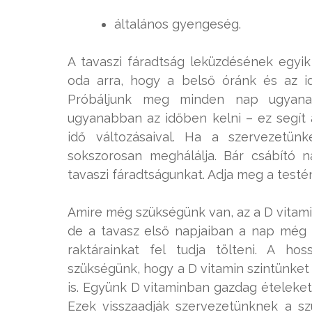
általános gyengeség.
A tavaszi fáradtság leküzdésének egyi
oda arra, hogy a belső óránk és az i
Próbáljunk meg minden nap ugyan
ugyanabban az időben kelni – ez segít
idő változásaival. Ha a szervezetünk
sokszorosan meghálálja. Bár csábító 
tavaszi fáradtságunkat. Adja meg a testé
Amire még szükségünk van, az a D vitamin.
de a tavasz első napjaiban a nap még
raktárainkat fel tudja tölteni. A h
szükségünk, hogy a D vitamin szintünke
is. Együnk D vitaminban gazdag ételeket, 
Ezek visszaadják szervezetünknek a sz