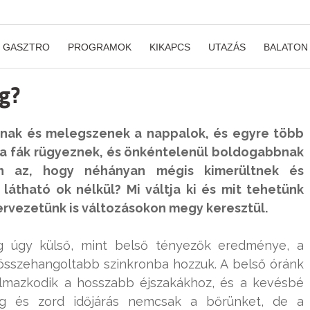
GASZTRO
PROGRAMOK
KIKAPCS
UTAZÁS
BALATON
ág?
dnak és melegszenek a nappalok, és egyre több
s a fák rügyeznek, és önkéntelenül boldogabbnak
an az, hogy néhányan mégis kimerültnek és
átható ok nélkül? Mi váltja ki és mit tehetünk
ervezetünk is változásokon megy keresztül.
ág úgy külső, mint belső tényezők eredménye, a
összehangoltabb szinkronba hozzuk. A belső óránk
kalmazkodik a hosszabb éjszakákhoz, és a kevésbé
eg és zord időjárás nemcsak a bőrünket, de a