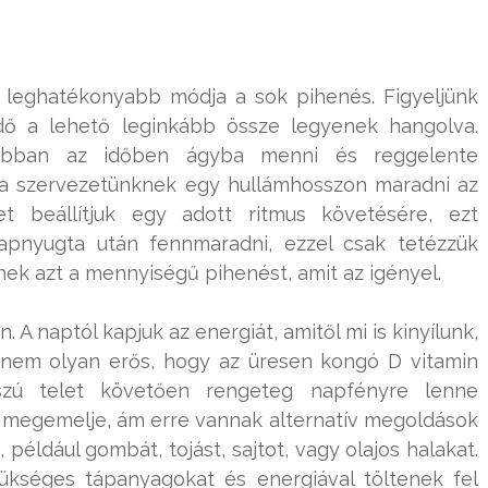
k leghatékonyabb módja a sok pihenés. Figyeljünk
dő a lehető leginkább össze legyenek hangolva.
abban az időben ágyba menni és reggelente
 a szervezetünknek egy hullámhosszon maradni az
et beállítjuk egy adott ritmus követésére, ezt
napnyugta után fennmaradni, ezzel csak tetézzük
nek azt a mennyiségű pihenést, amit az igényel.
 A naptól kapjuk az energiát, amitől mi is kinyílunk,
 nem olyan erős, hogy az üresen kongó D vitamin
osszú telet követően rengeteg napfényre lenne
t megemelje, ám erre vannak alternatív megoldások
például gombát, tojást, sajtot, vagy olajos halakat.
ükséges tápanyagokat és energiával töltenek fel