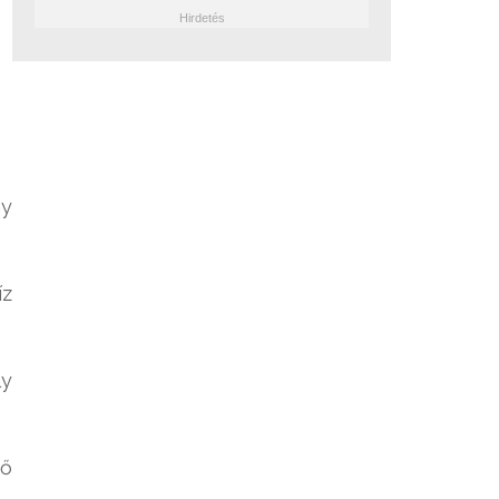
ny
íz
ly
tő