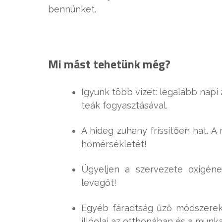
bennünket.
Mi mást tehetünk még?
Igyunk több vizet: legalább napi 
teák fogyasztásával.
A hideg zuhany frissítően hat. A
hőmérsékletét!
Ügyeljen a szervezete oxigéne
levegőt!
Egyéb fáradtság űző módszerek 
illóolaj az otthonában és a munk