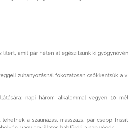
2 litert, amit pár héten át egészítsünk ki gyógynövé
 reggeli zuhanyozásnál fokozatosan csökkentsük a v
llátására: napi három alkalommal vegyen 10 mé
lehetnek a szaunázás, masszázs, pár csepp frissí
ahelyén, vagy egy illatos habfürdő a nap végén.