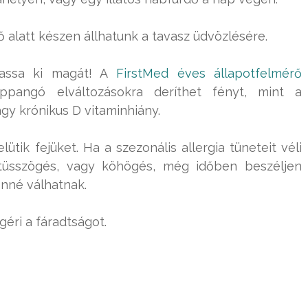
ő alatt készen állhatunk a tavasz üdvözlésére.
tassa ki magát! A
FirstMed éves állapotfelmérő
appangó elváltozásokra deríthet fényt, mint a
gy krónikus D vitaminhiány.
lütik fejüket. Ha a szezonális allergia tüneteit véli
 tüsszögés, vagy köhögés, még időben beszéljen
nné válhatnak.
éri a fáradtságot.