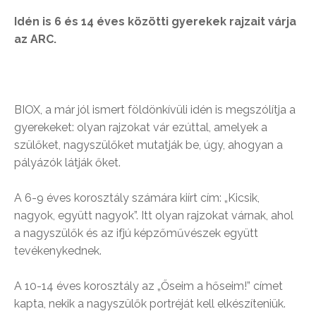
Idén is 6 és 14 éves közötti gyerekek rajzait várja
az ARC.
BIOX, a már jól ismert földönkívüli idén is megszólítja a
gyerekeket: olyan rajzokat vár ezúttal, amelyek a
szülőket, nagyszülőket mutatják be, úgy, ahogyan a
pályázók látják őket.
A 6-9 éves korosztály számára kiírt cím: „Kicsik,
nagyok, együtt nagyok”. Itt olyan rajzokat várnak, ahol
a nagyszülők és az ifjú képzőművészek együtt
tevékenykednek.
A 10-14 éves korosztály az „Őseim a hőseim!” címet
kapta, nekik a nagyszülők portréját kell elkészíteniük.