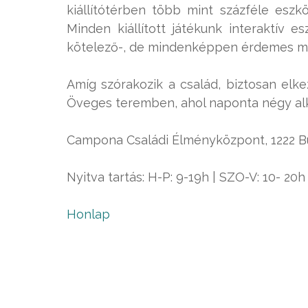
kiállítótérben több mint százféle eszk
Minden kiállított játékunk interaktív
kötelező-, de mindenképpen érdemes meg
Amíg szórakozik a család, biztosan elk
Öveges teremben, ahol naponta négy alka
Campona Családi Élményközpont, 1222 Bu
Nyitva tartás: H-P: 9-19h | SZO-V: 10- 20h
Honlap