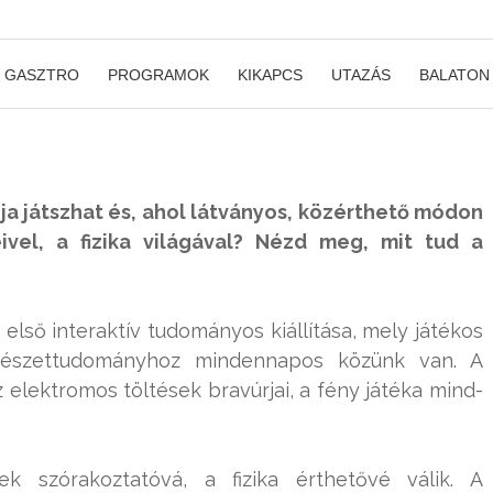
GASZTRO
PROGRAMOK
KIKAPCS
UTAZÁS
BALATON
gja játszhat és, ahol látványos, közérthető módon
vel, a fizika világával? Nézd meg, mit tud a
első interaktív tudományos kiállítása, mely játékos
mészettudományhoz mindennapos közünk van. A
 elektromos töltések bravúrjai, a fény játéka mind-
 szórakoztatóvá, a fizika érthetővé válik. A