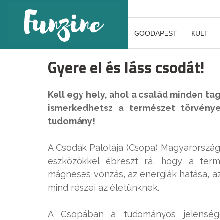
GOODAPEST
KULT
Gyere el és láss csodát!
Kell egy hely, ahol a család minden ta
ismerkedhetsz a természet törvényei
tudomány!
A Csodák Palotája (Csopa) Magyarország 
eszközökkel ébreszt rá, hogy a ter
mágneses vonzás, az energiák hatása, az
mind részei az életünknek.
A Csopában a tudományos jelenségek