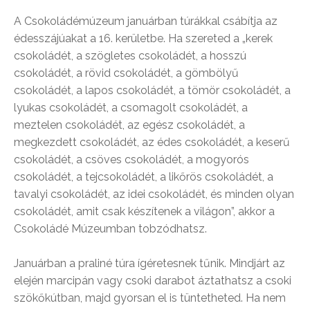
A Csokoládémúzeum januárban túrákkal csábítja az
édesszájúakat a 16. kerületbe.
Ha szereted a „kerek
csokoládét, a szögletes csokoládét, a hosszú
csokoládét, a rövid csokoládét, a gömbölyű
csokoládét, a lapos csokoládét, a tömör csokoládét, a
lyukas csokoládét, a csomagolt csokoládét, a
meztelen csokoládét, az egész csokoládét, a
megkezdett csokoládét, az édes csokoládét, a keserű
csokoládét, a csöves csokoládét, a mogyorós
csokoládét, a tejcsokoládét, a likőrös csokoládét, a
tavalyi csokoládét, az idei csokoládét, és minden olyan
csokoládét, amit csak készítenek a világon”, akkor a
Csokoládé Múzeumban tobzódhatsz.
Januárban a praliné túra ígéretesnek tűnik. Mindjárt az
elején marcipán vagy csoki darabot áztathatsz a csoki
szökőkútban, majd gyorsan el is tüntetheted. Ha nem