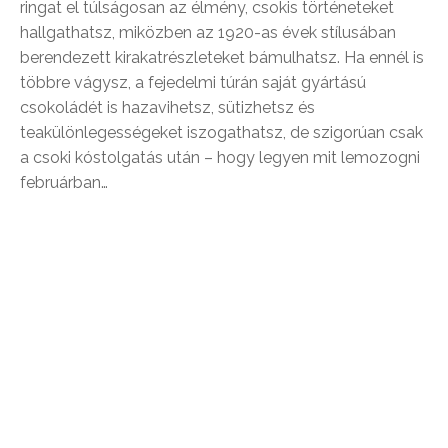
ringat el túlságosan az élmény, csokis történeteket
hallgathatsz, miközben az 1920-as évek stílusában
berendezett kirakatrészleteket bámulhatsz. Ha ennél is
többre vágysz, a fejedelmi túrán saját gyártású
csokoládét is hazavihetsz, sütizhetsz és
teakülönlegességeket iszogathatsz, de szigorúan csak
a csoki kóstolgatás után – hogy legyen mit lemozogni
februárban…