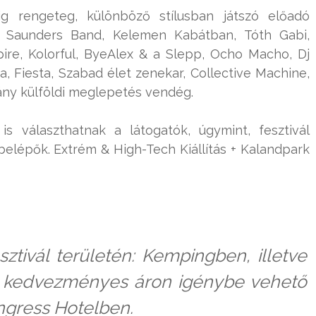
ig rengeteg, különböző stílusban játszó előadó
lay Saunders Band, Kelemen Kabátban, Tóth Gabi,
ire, Kolorful, ByeAlex & a Slepp, Ocho Macho, Dj
, Fiesta, Szabad élet zenekar, Collective Machine,
ány külföldi meglepetés vendég.
is választhatnak a látogatók, úgymint, fesztivál
P belépők. Extrém & High-Tech Kiállítás + Kalandpark
ztivál területén:
Kempingben, illetve
tal kedvezményes áron igénybe vehető
ngress Hotelben.