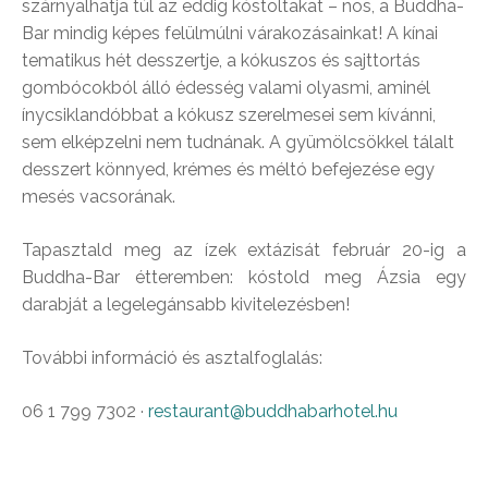
szárnyalhatja túl az eddig kóstoltakat – nos, a Buddha-
Bar mindig képes felülmúlni várakozásainkat! A kínai
tematikus hét desszertje, a kókuszos és sajttortás
gombócokból álló édesség valami olyasmi, aminél
ínycsiklandóbbat a kókusz szerelmesei sem kívánni,
sem elképzelni nem tudnának. A gyümölcsökkel tálalt
desszert könnyed, krémes és méltó befejezése egy
mesés vacsorának.
Tapasztald meg az ízek extázisát február 20-ig a
Buddha-Bar étteremben: kóstold meg Ázsia egy
darabját a legelegánsabb kivitelezésben!
További információ és asztalfoglalás:
06 1 799 7302 ·
restaurant@buddhabarhotel.hu