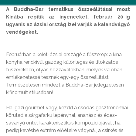
A Buddha-Bar tematikus összeállításai most
Kínába repítik az ínyenceket, február 20-ig
ugyanis az ázsiai ország ízei várják a kalandvágyó
vendégeket.
Februárban a kelet-ázsiai országé a főszerep: a kínai
konyha rendkívül gazdag különleges és titokzatos
fűszerekben, olyan hozzávalókban, melyek valóban
emlékezetessé tesznek egy-egy összeállítást.
Természetesen mindezt a Buddha-Bar jellegzetesen
kifinomult stílusában!
Ha igazi gourmet vagy, kezdd a csodás gasztronómiai
körutad a sárgafarkú lepényhal, ananász és édes-
savanyú öntet karakterisztikus kompozíciójával , ha
pedig kevésbé extrém előételre vágynál, a csirkés és