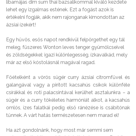
libamájas dim sum thai bazsalikommal kiváló kezdete
lehet egy izgalmas estének. Ezt a fogást azok is
értékelni fogják, akik nem rajonganak kimondottan az
ázsiai ízekért!
Egy hűvös, esős napot rendkívül felpörgethet egy tál
meleg, fűszeres Wonton leves tenger gyümölcseivel
és zöldségekkel: igazi különlegesség, ízkavalkád, mely
már az első kóstolásnál magával ragad.
Főételként a vörös sügér curry ázsiai citromfűvel és
galangával vagy a pirított kacsahús csíkok különféle
csírákkal és roti palacsintával kerülhet asztalunkra – a
sügér és a curry tökéletes harmóniát alkot, a kacsahús
omlós, ízes falatkái pedig első ránézése is csábítónak
tűnnek. A várt hatás természetesen nem marad el!
Ha azt gondolnánk, hogy most már semmi sem