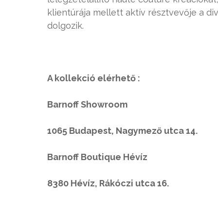
klientúrája mellett aktív résztvevője a d
dolgozik.
A kollekció elérhető :
Barnoff Showroom
1065 Budapest, Nagymező utca 14.
Barnoff Boutique Hévíz
8380 Hévíz, Rákóczi utca 16.