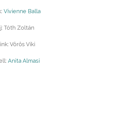
k:
Vivienne Balla
j: Tóth Zoltán
nk: Vörös Viki
ll:
Anita Almasi