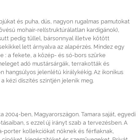
yapjúkat és puha, dús, nagyon rugalmas pamutokat
vésű mohair-rel(struktúrálatlan kardigánok),
t pedig tüllel, bársonnyal illetve kötött
ekikkel lett árnyalva az alapérzés. Mindez egy
e : a fekete, a közép- és só-bors szürke
meleget adó mustársárgák, terrakották és
 hangsúlyos jelenlétű királykékig. Az ikonikus
 kézi díszítés szintjén jelenik meg.
tta 2004-ben, Magyarországon. Tamara saját, egyedi
kotásaiban, s ezzel új irányt szab a tervezésben. A
à-porter kollekciókat nőknek és férfiaknak,
, cipőket, kiegészítőket és szemüvegeket. Privát