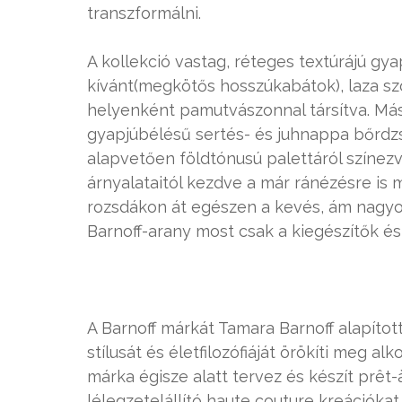
transzformálni.
A kollekció vastag, réteges textúrájú g
kívánt(megkötős hosszúkabátok), laza szö
helyenként pamutvászonnal társítva. Másut
gyapjúbélésű sertés- és juhnappa bőrdzs
alapvetően földtónusú palettáról színezv
árnyalataitól kezdve a már ránézésre is 
rozsdákon át egészen a kevés, ám nagyon
Barnoff-arany most csak a kiegészítők és a
A Barnoff márkát Tamara Barnoff alapíto
stílusát és életfilozófiáját örökíti meg al
márka égisze alatt tervez és készít prêt-
lélegzetelállító haute couture kreációkat