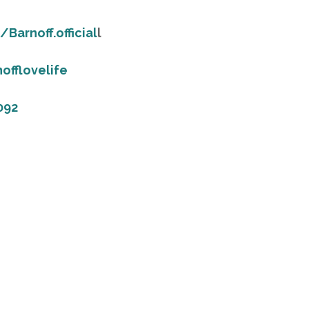
arnoff.official
l
offlovelife
092