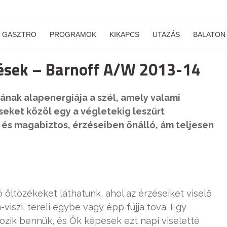
GASZTRO
PROGRAMOK
KIKAPCS
UTAZÁS
BALATON
rzések – Barnoff A/W 2013-14
jának alapenergiája a szél, amely valami
seket közöl egy a végletekig leszűrt
 és magabiztos, érzéseiben önálló, ám teljesen
 öltözékeket láthatunk, ahol az érzéseiket viselő
iszi, tereli egybe vagy épp fújja tova. Egy
lgozik bennük, és Ők képesek ezt napi viseletté