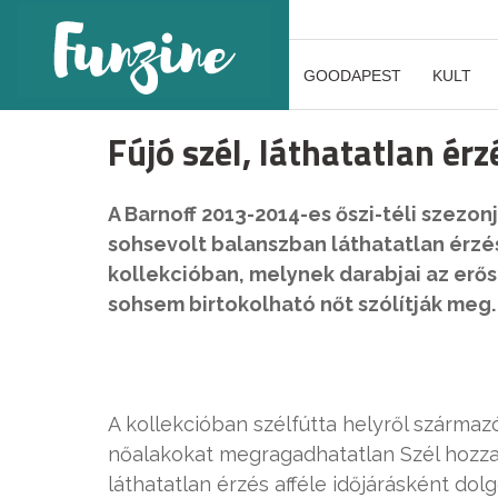
GOODAPEST
KULT
Fújó szél, láthatatlan é
A Barnoff 2013-2014-es őszi-téli szezon
sohsevolt balanszban láthatatlan érzé
kollekcióban, melynek darabjai az erős
sohsem birtokolható nőt szólítják meg.
A kollekcióban szélfútta helyről származó
nőalakokat megragadhatatlan Szél hozza-v
láthatatlan érzés afféle időjárásként do