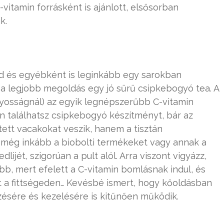
vitamin forrásként is ajánlott, elsősorban
k.
ed és egyébként is leginkább egy sarokban
 a legjobb megoldás egy jó sűrű csipkebogyó tea. A
osságnál) az egyik legnépszerűbb C-vitamin
án találhatsz csipkebogyó készítményt, bár az
ett vacakokat veszik, hanem a tisztán
y még inkább a biobolti termékeket vagy annak a
lijét, szigorúan a pult alól. Arra viszont vigyázz,
b, mert efelett a C-vitamin bomlásnak indul, és
ít a fittségeden… Kevésbé ismert, hogy kőoldásban
ésére és kezelésére is kitűnően működik.