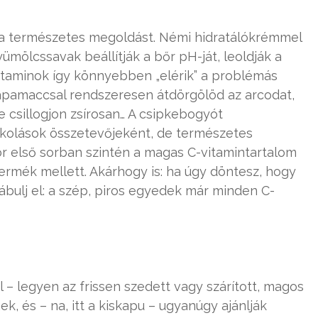
d a természetes megoldást. Némi hidratálókrémmel
yümölcssavak beállítják a bőr pH-ját, leoldják a
vitaminok így könnyebben „elérik” a problémás
tapamaccsal rendszeresen átdörgölöd az arcodat,
e csillogjon zsírosan… A csipkebogyót
pakolások összetevőjeként, de természetes
or első sorban szintén a magas C-vitamintartalom
termék mellett. Akárhogy is: ha úgy döntesz, hogy
bulj el: a szép, piros egyedek már minden C-
 – legyen az frissen szedett vagy szárított, magos
k, és – na, itt a kiskapu – ugyanúgy ajánlják