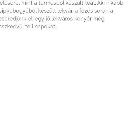
lésére, mint a termésből készült teát. Aki inkább
csipkebogyóból készült lekvár, a főzés során a
keseredjünk el: egy jó lekváros kenyér még
osszkedvű, téli napokat…