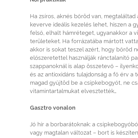
Ha zsíros, aknés bőröd van, megtalálta
keverve ideális kezelés lehet, hiszen a g
felső, elhalt hámréteget, ugyanakkor a 
területeket. Ha forrázatába mártott vat
akkor is sokat teszel azért, hogy bőröd n
előszeretettel használják ránctalanító 
szappanoknál is alap összetevő – ilyenk
és az antioxidáns tulajdonság a fő érv a 
magad gyűjtöd be a csipkebogyót, ne csá
vitamintartalmukat elvesztették…
Gasztro vonalon
Jó hír a borbarátoknak: a csipkebogyóból
vagy magtalan változat – bort is készítene