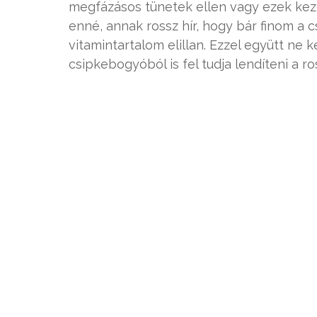
megfázásos tünetek ellen vagy ezek keze
enné, annak rossz hír, hogy bár finom a 
vitamintartalom elillan. Ezzel együtt ne 
csipkebogyóból is fel tudja lendíteni a r