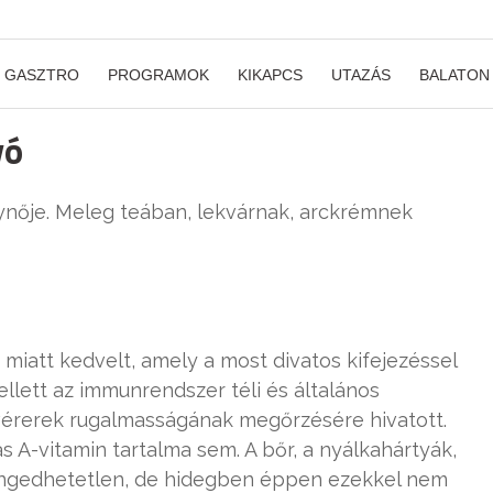
GASZTRO
PROGRAMOK
KIKAPCS
UTAZÁS
BALATON
yó
lynője. Meleg teában, lekvárnak, arckrémnek
miatt kedvelt, amely a most divatos kifejezéssel
ellett az immunrendszer téli és általános
a vérerek rugalmasságának megőrzésére hivatott.
 A-vitamin tartalma sem. A bőr, a nyálkahártyák,
ngedhetetlen, de hidegben éppen ezekkel nem