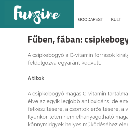
GOODAPEST
KULT
Fűben, fában: csipkebog
A csipkebogyó a C-vitamin források kirá
feldolgozva egyaránt kedvelt.
A titok
A csipkebogyó magas C-vitamin tartalma 
élve az egyik legjobb antioxidáns, de em
felkészítésére, a csontok erősítésére, 
Ilyenkor télen nem elhanyagolható magas
könnymirigyek helyes működéséhez ele