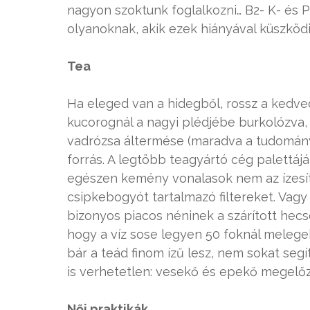
nagyon szoktunk foglalkozni… B2- K- és P-
olyanoknak, akik ezek hiányával küszködi
Tea
Ha eleged van a hidegből, rossz a kedv
kucorognál a nagyi plédjébe burkolózva,
vadrózsa áltermése (maradva a tudomány
forrás. A legtöbb teagyártó cég palettáj
egészen kemény vonalasok nem az ízesít
csipkebogyót tartalmazó filtereket. Vag
bizonyos piacos néninek a szárított hecsed
hogy a víz sose legyen 50 foknál melegeb
bár a teád finom ízű lesz, nem sokat seg
is verhetetlen: vesekő és epekő megelőz
Női praktikák