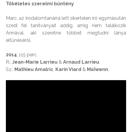
Tökéletes szerelmi bűntény
Marc, az irodalomtanárrá lett sikertelen író egymásután
szedi fel tanítványait addig, amíg nem találkozik
Annával, aki szeretne többet megtudni lánya
eltűnéséről.
2014
, 115 perc.
R.:
Jean-Marie Larrieu
&
Arnaud Larrieu
.
Sz.:
Mathieu Amalric
,
Karin Viard
&
Maïwenn
.