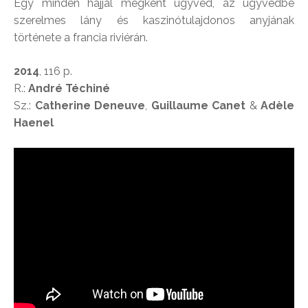
Egy minden hájjal megkent ügyvéd, az ügyvédbe
szerelmes lány és kaszinótulajdonos anyjának
története a francia riviérán.
2014
, 116 p.
R.:
André Téchiné
Sz.:
Catherine Deneuve
,
Guillaume Canet
&
Adèle
Haenel