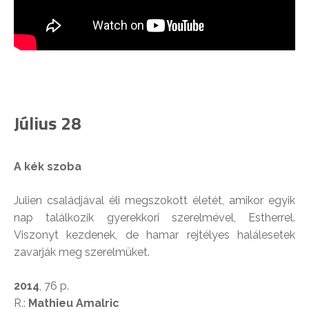
Július 28
A kék szoba
Julien családjával éli megszokott életét, amikor egyik
nap találkozik gyerekkori szerelmével, Estherrel.
Viszonyt kezdenek, de hamar rejtélyes halálesetek
zavarják meg szerelmüket.
2014
, 76 p.
R.:
Mathieu Amalric