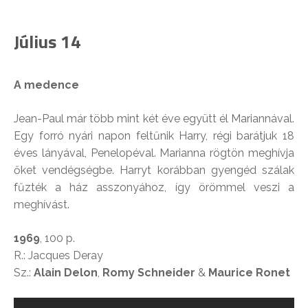
Július 14
A medence
Jean-Paul már több mint két éve együtt él Mariannával.
Egy forró nyári napon feltűnik Harry, régi barátjuk 18
éves lányával, Penelopéval. Marianna rögtön meghívja
őket vendégségbe. Harryt korábban gyengéd szálak
fűzték a ház asszonyához, így örömmel veszi a
meghívást.
1969
, 100 p.
R.: Jacques Deray
Sz.:
Alain Delon
,
Romy Schneider
&
Maurice Ronet