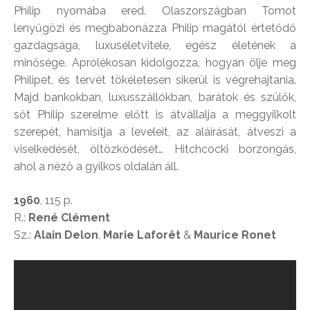
Philip nyomába ered. Olaszországban Tomot
lenyűgözi és megbabonázza Philip magától értetődő
gazdagsága, luxuséletvitele, egész életének a
minősége. Aprólékosan kidolgozza, hogyan ölje meg
Philipet, és tervét tökéletesen sikerül is végrehajtania.
Majd bankokban, luxusszállókban, barátok és szülők,
sőt Philip szerelme előtt is átvállalja a meggyilkolt
szerepét, hamisítja a leveleit, az aláírását, átveszi a
viselkedését, öltözködését… Hitchcocki borzongás,
ahol a néző a gyilkos oldalán áll.
1960
, 115 p.
R.:
René Clément
Sz.:
Alain Delon
,
Marie Laforêt
&
Maurice Ronet