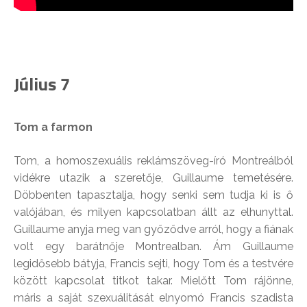
Július 7
Tom a farmon
Tom, a homoszexuális reklámszöveg-író Montreálból
vidékre utazik a szeretője, Guillaume temetésére.
Döbbenten tapasztalja, hogy senki sem tudja ki is ő
valójában, és milyen kapcsolatban állt az elhunyttal.
Guillaume anyja meg van győződve arról, hogy a fiának
volt egy barátnője Montrealban. Ám Guillaume
legidősebb bátyja, Francis sejti, hogy Tom és a testvére
között kapcsolat titkot takar. Mielőtt Tom rájönne,
máris a saját szexuálitását elnyomó Francis szadista