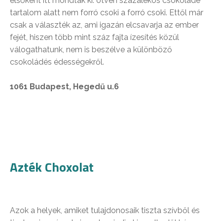
elsőként itt mondták ki: ötven százalékos csokoládé
tartalom alatt nem forró csoki a forró csoki. Ettől már
csak a választék az, ami igazán elcsavarja az ember
fejét, hiszen több mint száz fajta ízesítés közül
válogathatunk, nem is beszélve a különböző
csokoládés édességekről.
1061 Budapest, Hegedű u.6
Azték Choxolat
Azok a helyek, amiket tulajdonosaik tiszta szívből és