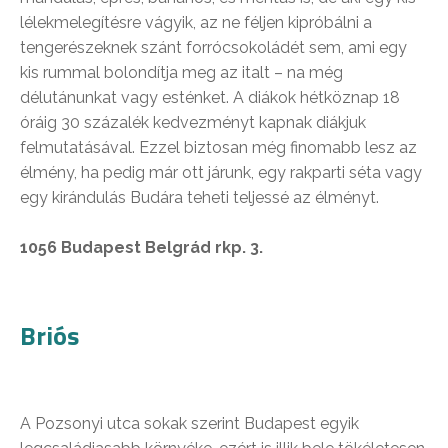
lélekmelegítésre vágyik, az ne féljen kipróbálni a
tengerészeknek szánt forrócsokoládét sem, ami egy
kis rummal bolondítja meg az italt – na még
délutánunkat vagy esténket. A diákok hétköznap 18
óráig 30 százalék kedvezményt kapnak diákjuk
felmutatásával. Ezzel biztosan még finomabb lesz az
élmény, ha pedig már ott járunk, egy rakparti séta vagy
egy kirándulás Budára teheti teljessé az élményt.
1056 Budapest Belgrád rkp. 3.
Briós
A Pozsonyi utca sokak szerint Budapest egyik