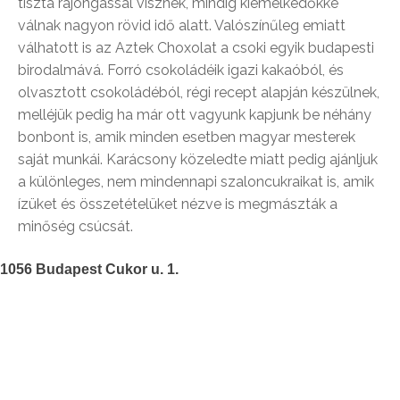
tiszta rajongással visznek, mindig kiemelkedőkké
válnak nagyon rövid idő alatt. Valószínűleg emiatt
válhatott is az Aztek Choxolat a csoki egyik budapesti
birodalmává. Forró csokoládéik igazi kakaóból, és
olvasztott csokoládéból, régi recept alapján készülnek,
melléjük pedig ha már ott vagyunk kapjunk be néhány
bonbont is, amik minden esetben magyar mesterek
saját munkái. Karácsony közeledte miatt pedig ajánljuk
a különleges, nem mindennapi szaloncukraikat is, amik
ízüket és összetételüket nézve is megmászták a
minőség csúcsát.
1056 Budapest Cukor u. 1.