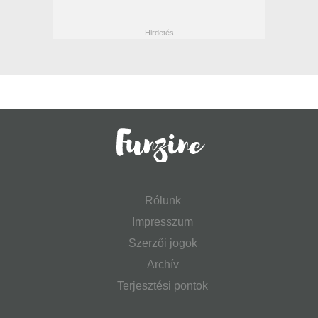
Rólunk
Impresszum
Szerzői jogok
Archív
Terjesztési pontok