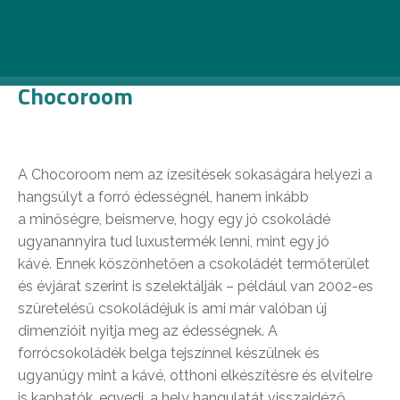
megnézheted
ITT
!
Chocoroom
A Chocoroom nem az ízesítések sokaságára helyezi a
hangsúlyt a forró édességnél, hanem inkább
a minőségre, beismerve, hogy egy jó csokoládé
ugyanannyira tud luxustermék lenni, mint egy jó
kávé. Ennek köszönhetően a csokoládét termőterület
és évjárat szerint is szelektálják – például van 2002-es
szüretelésű csokoládéjuk is ami már valóban új
dimenzióit nyitja meg az édességnek. A
forrócsokoládék belga tejszínnel készülnek és
ugyanúgy mint a kávé, otthoni elkészítésre és elvitelre
is kaphatók, egyedi, a hely hangulatát visszaidéző