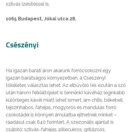
szilvás ízesítéssel is.
1065 Budapest, Jókai utca 28.
Csészényi
Ha igazán baráti áron akarunk forrócsokozni egy
igazán barátságos környezetben, a Csészényi
tökéletes választás lehet. Az elbűvölő (és ezután a szó
után három felkiáltójelet is tennénk) kávéház leginkább
különleges kávéi miatt lehet ismert, ám chilis, békebeli,
tejszínhabos, fahéjas, mogyorós és mandulás forró
csokoládéi is könnyen ámulatba ejthetnek minket –
ráadásul csak 640 forintért. A szezonális ajánlat is
csábító: szilvás-fahéjas, pillecukros, grillázsos,