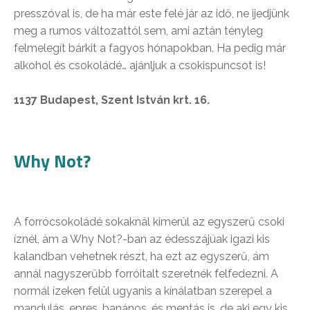
presszóval is, de ha már este felé jár az idő, ne ijedjünk
meg a rumos változattól sem, ami aztán tényleg
felmelegít bárkit a fagyos hónapokban. Ha pedig már
alkohol és csokoládé… ajánljuk a csokispuncsot is!
1137 Budapest, Szent István krt. 16.
Why Not?
A forrócsokoládé sokaknál kimerül az egyszerű csoki
íznél, ám a Why Not?-ban az édesszájúak igazi kis
kalandban vehetnek részt, ha ezt az egyszerű, ám
annál nagyszerűbb forróitalt szeretnék felfedezni. A
normál ízeken felül ugyanis a kínálatban szerepel a
mandulás, epres, banános, és mentás is, de aki egy kis