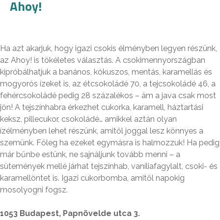
Ahoy!
Ha azt akarjuk, hogy igazi csokis élményben legyen részünk,
az Ahoy! is tökéletes választás. A csokimennyországban
kipróbálhatjuk a banános, kókuszos, mentás, karamellás és
mogyorós ízeket is, az étcsokoládé 70, a tejcsokoládé 46, a
fehércsokoládé pedig 28 százalékos – ám a java csak most
jön! A tejszínhabra érkezhet cukorka, karamell, háztartási
keksz, pillecukor, csokoládé… amikkel aztán olyan
ízélményben lehet részünk, amitől joggal lesz könnyes a
szemünk. Főleg ha ezeket egymásra is halmozzuk! Ha pedig
már bűnbe estünk, ne sajnáljunk tovább menni – a
sütemények mellé járhat tejszínhab, vaníliafagylalt, csoki- és
karamellöntet is. Igazi cukorbomba, amitől napokig
mosolyogni fogsz.
1053 Budapest, Papnövelde utca 3.