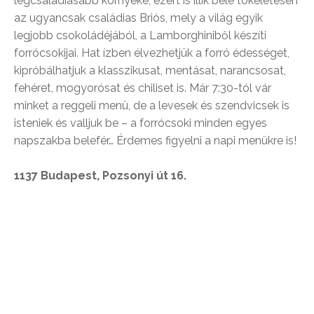
legcsaládiasabb környéke, ezért is illik bele tökéletesen
az ugyancsak családias Briós, mely a világ egyik
legjobb csokoládéjából, a Lamborghiniből készíti
forrócsokijai. Hat ízben élvezhetjük a forró édességet,
kipróbálhatjuk a klasszikusat, mentásat, narancsosat,
fehéret, mogyorósat és chiliset is. Már 7:30-tól vár
minket a reggeli menü, de a levesek és szendvicsek is
isteniek és valljuk be – a forrócsoki minden egyes
napszakba belefér… Érdemes figyelni a napi menükre is!
1137 Budapest, Pozsonyi út 16.