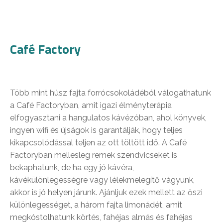
Café Factory
Több mint húsz fajta forrócsokoládéból válogathatunk
a Café Factoryban, amit igazi élményterápia
elfogyasztani a hangulatos kávézóban, ahol könyvek,
ingyen wifi és újságok is garantálják, hogy teljes
kikapcsolódással teljen az ott töltött idő. A Café
Factoryban mellesleg remek szendvicseket is
bekaphatunk, de ha egy jó kávéra,
kávékülönlegességre vagy lélekmelegítő vágyunk,
akkor is jó helyen járunk. Ajánljuk ezek mellett az őszi
különlegességet, a három fajta limonádét, amit
megkóstolhatunk körtés, fahéjas almás és fahéjas