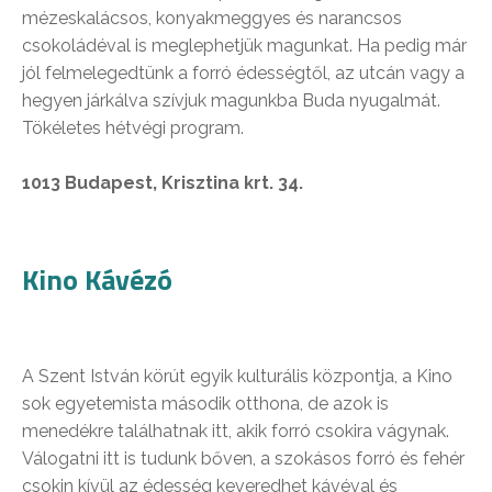
mézeskalácsos, konyakmeggyes és narancsos
csokoládéval is meglephetjük magunkat. Ha pedig már
jól felmelegedtünk a forró édességtől, az utcán vagy a
hegyen járkálva szívjuk magunkba Buda nyugalmát.
Tökéletes hétvégi program.
1013 Budapest, Krisztina krt. 34.
Kino Kávézó
A Szent István körút egyik kulturális központja, a Kino
sok egyetemista második otthona, de azok is
menedékre találhatnak itt, akik forró csokira vágynak.
Válogatni itt is tudunk bőven, a szokásos forró és fehér
csokin kívül az édesség keveredhet kávéval és