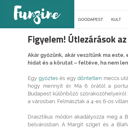
GOODAPEST
KULT
Figyelem! Útlezárások az
Akár győzünk, akár veszítünk ma este, 
hidat és a körutat – feltéve, ha nem le
Egy
győztes
és egy
döntetlen
meccs utá
hogy mennyit ér. Ma 6 órától a portu
Budapest különböző szórakozóhelyeiről h
a városban. Felmásztak a 4-es 6-os villa
Drasztikus módon akadályozza meg a BK
belvárosban. A Margit sziget és a Blah