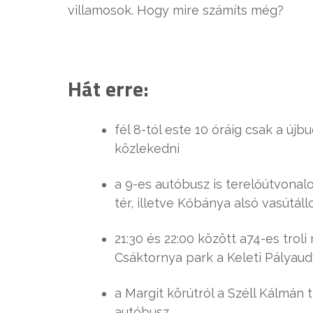
villamosok. Hogy mire számíts még?
Hát erre:
fél 8-tól este 10 óráig csak a újb
közlekedni
a 9-es autóbusz is terelőútvonal
tér, illetve Kőbánya alsó vasútál
21:30 és 22:00 között a74-es trol
Csáktornya park a Keleti Pályaud
a Margit körútról a Széll Kálmán 
autóbusz