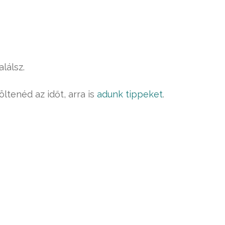
alálsz.
ltenéd az időt, arra is
adunk tippeket
.