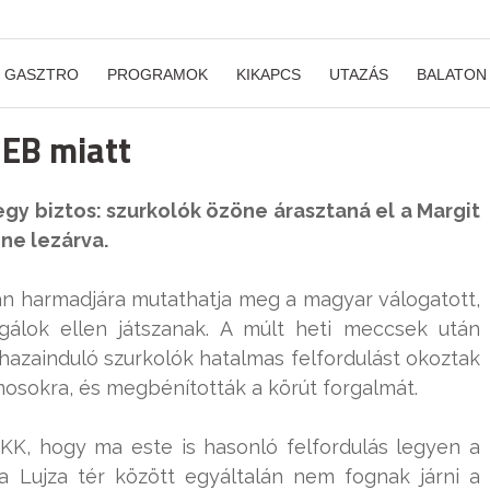
GASZTRO
PROGRAMOK
KIKAPCS
UTAZÁS
BALATON
 EB miatt
egy biztos: szurkolók özöne árasztaná el a Margit
nne lezárva.
n harmadjára mutathatja meg a magyar válogatott,
gálok ellen játszanak. A múlt heti meccsek után
azainduló szurkolók hatalmas felfordulást okoztak
mosokra, és megbénították a körút forgalmát.
K, hogy ma este is hasonló felfordulás legyen a
a Lujza tér között egyáltalán nem fognak járni a