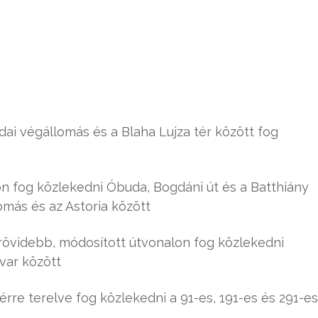
udai végállomás és a Blaha Lujza tér között fog
on fog közlekedni Óbuda, Bogdáni út és a Batthiány
lomás és az Astoria között
i rövidebb, módosított útvonalon fog közlekedni
var között
térre terelve fog közlekedni a 91-es, 191-es és 291-es