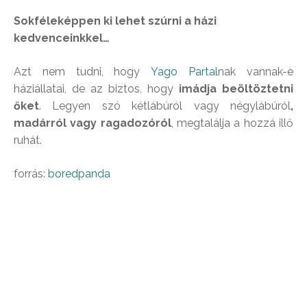
Sokféleképpen ki lehet szúrni a házi
kedvenceinkkel…
Azt nem tudni, hogy
Yago Partal
nak vannak-e
háziállatai, de az biztos, hogy
imádja beöltöztetni
őket
. Legyen szó kétlábúról vagy négylábúról
,
madárról vagy ragadozóról
, megtalálja a hozzá illő
ruhát.
forrás:
boredpanda