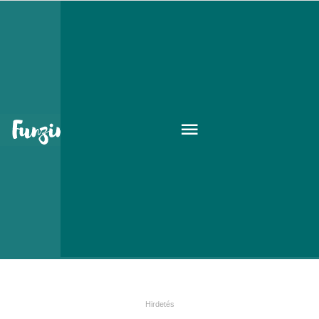
Figyelem! Nevetésveszély!