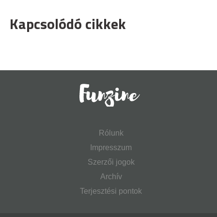
Kapcsolódó cikkek
Rólunk
Impresszum
Szerzői jogok
Archív
Terjesztési pontok