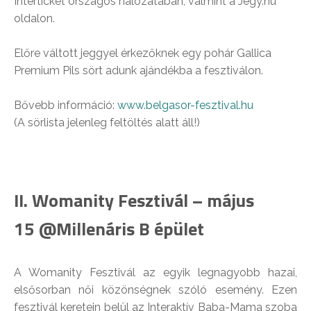
Interticket országos hálózatában, valmint a Jegy.hu
oldalon.
Előre váltott jeggyel érkezőknek egy pohár Gallica
Premium Pils sört adunk ajándékba a fesztiválon.
Bővebb információ:
www.belgasor-fesztival.hu
(A sörlista jelenleg feltöltés alatt áll!)
II. Womanity Fesztivál – május
15 @Millenáris B épület
A Womanity Fesztivál az egyik legnagyobb hazai,
elsősorban női közönségnek szóló esemény. Ezen
fesztivál keretein belül az Interaktív Baba-Mama szoba