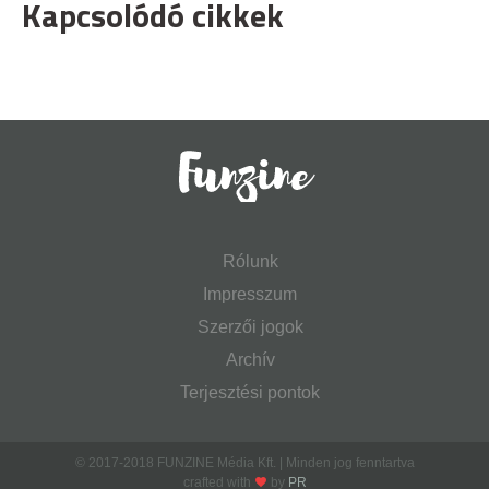
Kapcsolódó cikkek
Rólunk
Impresszum
Szerzői jogok
Archív
Terjesztési pontok
© 2017-2018 FUNZINE Média Kft. | Minden jog fenntartva
crafted with
by
PR