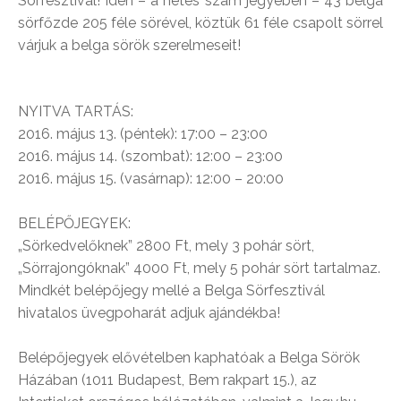
Sörfesztivál! Idén – a hetes szám jegyében – 43 belga
sörfőzde 205 féle sörével, köztük 61 féle csapolt sörrel
várjuk a belga sörök szerelmeseit!
NYITVA TARTÁS:
2016. május 13. (péntek): 17:00 – 23:00
2016. május 14. (szombat): 12:00 – 23:00
2016. május 15. (vasárnap): 12:00 – 20:00
BELÉPŐJEGYEK:
„Sörkedvelőknek” 2800 Ft, mely 3 pohár sört,
„Sörrajongóknak” 4000 Ft, mely 5 pohár sört tartalmaz.
Mindkét belépőjegy mellé a Belga Sörfesztivál
hivatalos üvegpoharát adjuk ajándékba!
Belépőjegyek elővételben kaphatóak a Belga Sörök
Házában (1011 Budapest, Bem rakpart 15.), az