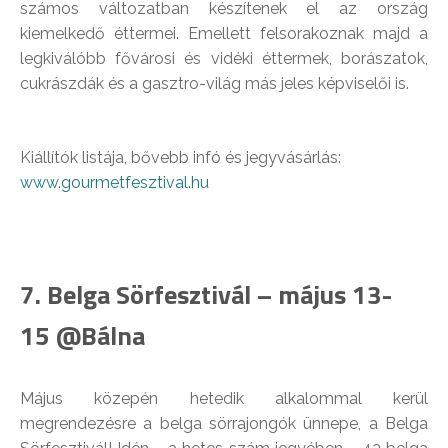
számos változatban készítenek el az ország
kiemelkedő éttermei. Emellett felsorakoznak majd a
legkiválóbb fővárosi és vidéki éttermek, borászatok,
cukrászdák és a gasztro-világ más jeles képviselői is.
Kiállítók listája, bővebb infó és jegyvásárlás:
www.gourmetfesztival.hu
7. Belga Sörfesztivál – május 13-
15 @Bálna
Május közepén hetedik alkalommal kerül
megrendezésre a belga sörrajongók ünnepe, a Belga