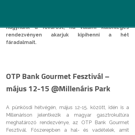
Beindult a fesztiválszezon, és még csak el se kell
hagynunk a fővárost, ha valami különleges
rendezvényen akarjuk kipihenni a hét
fáradalmait.
OTP Bank Gourmet Fesztivál –
május 12-15 @Millenáris Park
A pünkösdi hétvégén, május 12-15. között, idén is a
Millenárison jelentkezik a magyar gasztrokultúra
meghatározó rendezvénye, az OTP Bank Gourmet
Fesztivál. Főszerepben a hal- és vadételek, amit