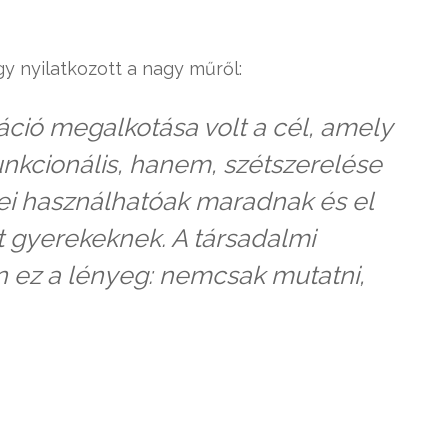
gy nyilatkozott a nagy műről:
láció megalkotása volt a cél, amely
nkcionális, hanem, szétszerelése
ei használhatóak maradnak és el
t gyerekeknek. A társadalmi
 ez a lényeg: nemcsak mutatni,