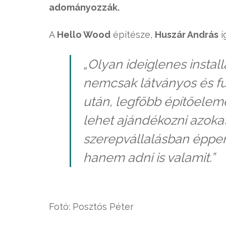
adományozzák.
A
Hello Wood
építésze,
Huszár András
í
„Olyan ideiglenes instal
nemcsak látványos és fu
után, legfőbb építőelem
lehet ajándékozni azoka
szerepvállalásban éppen
hanem adni is valamit.”
Fotó: Posztós Péter