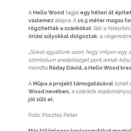
A
Hello Wood
tagjai
egy héten át építe
vaslemez
alapra. A
10,5 méter magas fa
rögzítették a szánkókat
. Bár a felépíté
óriási súlyokkal dolgoztak
, a végeredm
„Sokat agyaltunk azon, hogy milyen egy íz
szimbólum eredetiségét pont annak köszön
mondta
Ráday Dávid, a Hello Wood krea
A
Müpa a projekt támogatásával
ismét 
Wood nevében,
a szánkók eladományo
jól sült el.
Fotó: Posztós Péter
Más különleges karácsonyfákat megte