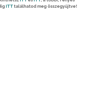
dig
ITT
találhatod meg összegyűjtve!