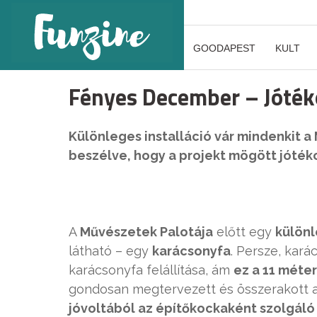
GOODAPEST
KULT
Fényes December – Jóték
Különleges installáció vár mindenkit a
beszélve, hogy a projekt mögött jótéko
A
Művészetek Palotája
előtt egy
különl
látható – egy
karácsonyfa
. Persze, kará
karácsonyfa felállítása, ám
ez a 11 méter
gondosan megtervezett és összerakott 
jóvoltából az építőkockaként szolgáló