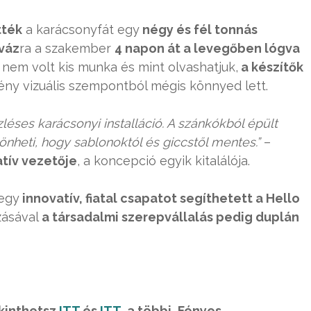
tték
a karácsonyfát egy
négy és fél tonnás
váz
ra a szakember
4 napon át a levegőben lógva
s nem volt kis munka és mint olvashatjuk,
a készítők
ény vizuális szempontból mégis könnyed lett.
léses karácsonyi installáció. A szánkókból épült
heti, hogy sablonoktól és giccstől mentes.”
–
tív vezetője
, a koncepció egyik kitalálója.
egy
innovatív, fiatal csapatot segíthetett a Hello
zásával
a társadalmi szerepvállalás pedig duplán
kinthetsz
ITT
és
ITT
, a többi, Fényes