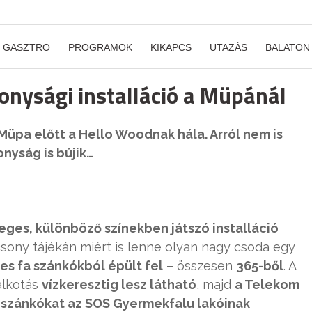
GASZTRO
PROGRAMOK
KIKAPCS
UTAZÁS
BALATON
onysági installáció a Müpánál
 Müpa előtt a Hello Woodnak hála. Arról nem is
nyság is bújik…
eges, különböző színekben játszó installáció
csony tájékán miért is lenne olyan nagy csoda egy
es fa szánkókból épült fel
– összesen
365-ből
. A
alkotás
vízkeresztig lesz látható
, majd
a Telekom
 szánkókat az SOS Gyermekfalu lakóinak