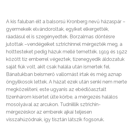
A kis faluban élt a balsorsú Kronberg nevű házaspár –
gyermekeik elvándoroltak, egyiket elkergették,
ráadásul el is szegényedtek. Borzalmas döntésre
jutottak –vendégeiket sztrichinnel mérgezték meg, a
holttesteket pedig házuk mellé temették. 1919 és 1922
között tíz emberrel végeztek, tizenegyedik áldozatuk
saját fiúk volt, akit csak halála után ismertek fel.
Bánatukban beismerő vallomást írtak és még aznap
öngyilkosok lettek. A házat ezek után senki nem merte
megközelíteni, este ugyanis az ebédlőasztalt
tizenhárom kísértet ülte körbe, a mérgezés halálos
mosolyával az arcukon. Tudniillik sztrichin-
mérgezéskor az emberek ajkai teljesen
visszahúzódnak, így tisztán látszik fogsoruk.