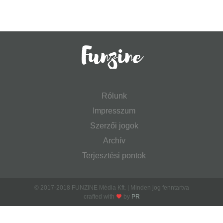
Rólunk
Impresszum
Szerzői jogok
Archív
Terjesztési pontok
© 2017-2018 FUNZINE Média Kft. | Minden jog fenntartva
crafted with
by
PR