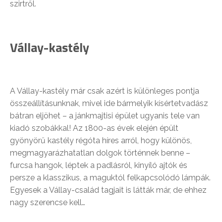
szirtről.
Vállay-kastély
A Vállay-kastély már csak azért is különleges pontja
összeállításunknak, mivel ide bármelyik kísértetvadász
bátran eljöhet – a jánkmajtisi épület ugyanis tele van
kiadó szobákkal! Az 1800-as évek elején épült
gyönyörű kastély régóta híres arról, hogy különös,
megmagyarázhatatlan dolgok történnek benne –
furcsa hangok, léptek a padlásról, kinyíló ajtók és
persze a klasszikus, a maguktól felkapcsolódó lámpák.
Egyesek a Vállay-család tagjait is látták már, de ehhez
nagy szerencse kell…