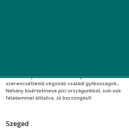
Magyarország gyönyörű tájain megannyi apró
falucska, nemes kastély és dús erdő bújkál. Ám
ne csak a romantika jusson eszünkbe ezekről az
idilli helyekről, hiszen sokszor szolgáltak
szomorú tragédiák színhelyeként, melyeket a
holtak sem felejtettek el. Sőt, a visszajáró lelkek
azt sem hagyják, hogy mások elfelejtsék a
borzalmakat. Szomorú szerelmi regék,
boszorkányok, titkos föld alatti járatok és
szerencsétlenül végződő családi gyilkosságok…
Néhány kísértetmese pici országunkból, sok-sok
félelemmel átitatva. Jó borzongást!
Szeged