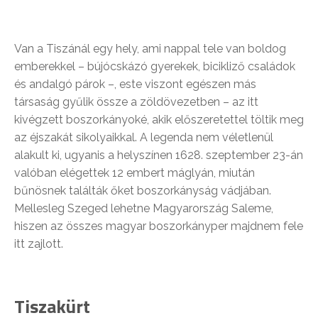
Van a Tiszánál egy hely, ami nappal tele van boldog
emberekkel – bújócskázó gyerekek, bicikliző családok
és andalgó párok –, este viszont egészen más
társaság gyűlik össze a zöldövezetben – az itt
kivégzett boszorkányoké, akik előszeretettel töltik meg
az éjszakát sikolyaikkal. A legenda nem véletlenül
alakult ki, ugyanis a helyszínen 1628. szeptember 23-án
valóban elégettek 12 embert máglyán, miután
bűnösnek találták őket boszorkányság vádjában.
Mellesleg Szeged lehetne Magyarország Saleme,
hiszen az összes magyar boszorkányper majdnem fele
itt zajlott.
Tiszakürt