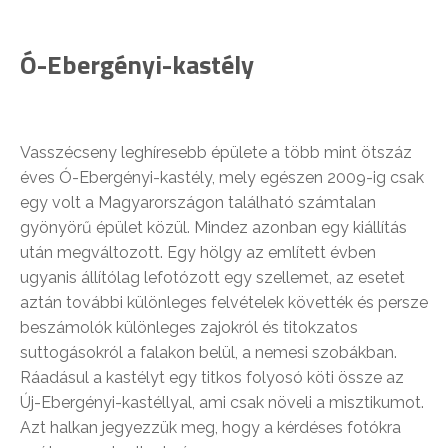
Ó-Ebergényi-kastély
Vasszécseny leghíresebb épülete a több mint ötszáz
éves Ó-Ebergényi-kastély, mely egészen 2009-ig csak
egy volt a Magyarországon található számtalan
gyönyörű épület közül. Mindez azonban egy kiállítás
után megváltozott. Egy hölgy az említett évben
ugyanis állítólag lefotózott egy szellemet, az esetet
aztán további különleges felvételek követték és persze
beszámolók különleges zajokról és titokzatos
suttogásokról a falakon belül, a nemesi szobákban.
Ráadásul a kastélyt egy titkos folyosó köti össze az
Új-Ebergényi-kastéllyal, ami csak növeli a misztikumot.
Azt halkan jegyezzük meg, hogy a kérdéses fotókra