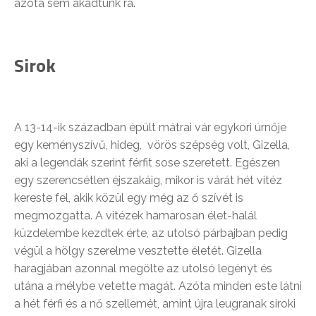
azóta sem akadtunk rá.
Sirok
A 13-14-ik században épült mátrai vár egykori úrnője
egy keményszívű, hideg, vörös szépség volt, Gizella,
aki a legendák szerint férfit sose szeretett. Egészen
egy szerencsétlen éjszakáig, mikor is várát hét vitéz
kereste fel, akik közül egy még az ő szívét is
megmozgatta. A vitézek hamarosan élet-halál
küzdelembe kezdtek érte, az utolsó párbajban pedig
végül a hölgy szerelme vesztette életét. Gizella
haragjában azonnal megölte az utolsó legényt és
utána a mélybe vetette magát. Azóta minden este látni
a hét férfi és a nő szellemét, amint újra leugranak siroki