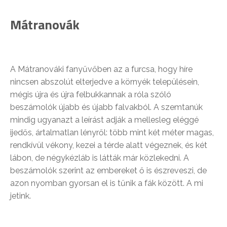
Mátranovák
A Mátranováki fanyűvőben az a furcsa, hogy híre
nincsen abszolút elterjedve a környék településein,
mégis újra és újra felbukkannak a róla szóló
beszámolók újabb és újabb falvakból. A szemtanúk
mindig ugyanazt a leírást adják a mellesleg eléggé
ijedős, ártalmatlan lényről: több mint két méter magas,
rendkívül vékony, kezei a térde alatt végeznek, és két
lábon, de négykézláb is látták már közlekedni. A
beszámolók szerint az embereket ő is észreveszi, de
azon nyomban gyorsan el is tűnik a fák között. A mi
jetink.