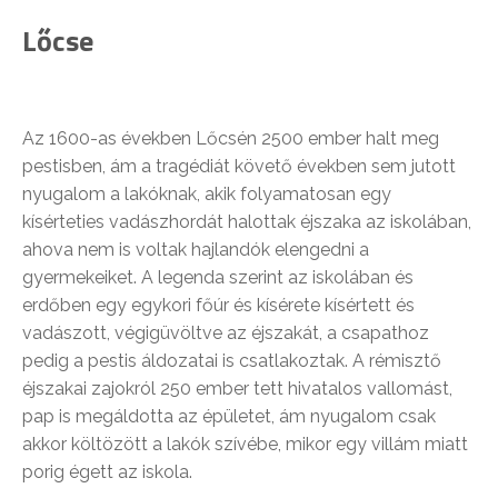
Lőcse
Az 1600-as években Lőcsén 2500 ember halt meg
pestisben, ám a tragédiát követő években sem jutott
nyugalom a lakóknak, akik folyamatosan egy
kísérteties vadászhordát halottak éjszaka az iskolában,
ahova nem is voltak hajlandók elengedni a
gyermekeiket. A legenda szerint az iskolában és
erdőben egy egykori főúr és kísérete kísértett és
vadászott, végigüvöltve az éjszakát, a csapathoz
pedig a pestis áldozatai is csatlakoztak. A rémisztő
éjszakai zajokról 250 ember tett hivatalos vallomást,
pap is megáldotta az épületet, ám nyugalom csak
akkor költözött a lakók szívébe, mikor egy villám miatt
porig égett az iskola.