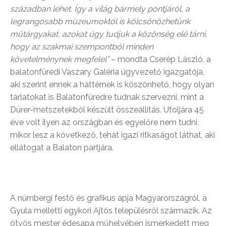
században lehet. Így a világ bármely pontjáról, a
legrangosabb múzeumoktól is kölcsönözhetünk
műtárgyakat, azokat úgy tudjuk a közönség elé tárni,
hogy az szakmai szempontból minden
követelménynek megfelel”
– mondta Cserép László, a
balatonfüredi Vaszary Galéria ügyvezető igazgatója,
aki szerint ennek a háttérnek is köszönhető, hogy olyan
tárlatokat is Balatonfüredre tudnak szervezni, mint a
Dürer-metszetekből készült összeállítás. Utoljára 45
éve volt ilyen az országban és egyelőre nem tudni,
mikor lesz a következő, tehát igazi ritkaságot láthat, aki
ellátogat a Balaton partjára.
A nürnbergi festő és grafikus apja Magyarországról, a
Gyula melletti egykori Ajtós településről származik. Az
ötvös mester édesapa műhelyében ismerkedett meg