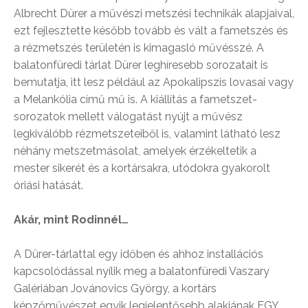
Albrecht Dürer a művészi metszési technikák alapjaival,
ezt fejlesztette később tovább és vált a fametszés és
a rézmetszés területén is kimagasló művésszé. A
balatonfüredi tárlat Dürer leghíresebb sorozatait is
bemutatja, itt lesz például az Apokalipszis lovasai vagy
a Melankólia című mű is. A kiállítás a fametszet-
sorozatok mellett válogatást nyújt a művész
legkiválóbb rézmetszeteiből is, valamint látható lesz
néhány metszetmásolat, amelyek érzékeltetik a
mester sikerét és a kortársakra, utódokra gyakorolt
óriási hatását.
Akár, mint Rodinnél…
A Dürer-tárlattal egy időben és ahhoz installációs
kapcsolódással nyílik meg a balatonfüredi Vaszary
Galériában Jovánovics György, a kortárs
képzőművészet egyik legjelentősebb alakjának EGY