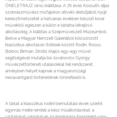
ÖNÉLETRAJZ című kiállítása. A 76 éves Kossuth-díjas
szobrászművész műfajokon átívelő életútjából nyújt
keresztmetszetet a hatvanas években készült korai
művektől egészen a külön e tárlatra létrejövő
alkotásokig. A kiállítás a Szépművészeti Múzeumból,
illetve a Magyar Nemzeti Galériából kölcsönzött
klasszikus alkotások (többek között Rodin, Rosso,
Bokros Birman, Stróbl Alajos egy-egy műve)
segítségével mutatja be Jovánovics György
művészettörténeti utalásokkal teli rendszerét,
amelyben helyet kapnak a magyarországi
neoavantgárd történetének (ön)reflexiói is.
A tárlat a klasszikus rodini bemutatási elvek szerint
egymás mellé rendeli a kész műalkotásokat, a
vázlatokat, rajzokat és az inspirációs forrásként vagy