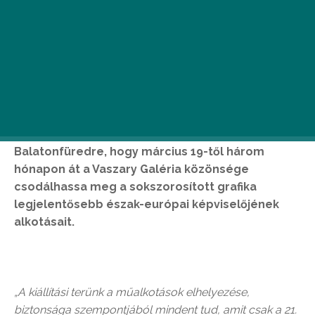
1971 után ismét monografikus válogatott
kiállítást láthatnak az érdeklődők Albrecht Dürer
fa- és rézmetszeteiből. A Szépművészeti
Múzeum több mint 200 lapos Dürer-
kollekciójából 84 metszet és egy könyv érkezett
– különleges biztonsági intézkedések mellett –
Balatonfüredre, hogy március 19-től három
hónapon át a Vaszary Galéria közönsége
csodálhassa meg a sokszorosított grafika
legjelentősebb észak-európai képviselőjének
alkotásait.
„A kiállítási terünk a műalkotások elhelyezése,
biztonsága szempontjából mindent tud, amit csak a 21.