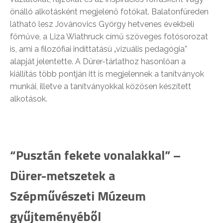
önálló alkotásként megjelenő fotókat. Balatonfüreden
látható lesz Jovánovics György hetvenes évekbeli
főműve, a Liza Wiathruck című szöveges fotósorozat
is, ami a filozófiai indíttatású „vizuális pedagógia”
alapját jelentette. A Dürer-tárlathoz hasonlóan a
kiállítás több pontján itt is megjelennek a tanítványok
munkái, illetve a tanítványokkal közösen készített
alkotások.
“Pusztán fekete vonalakkal” –
Dürer-metszetek a
Szépművészeti Múzeum
gyűjteményéből