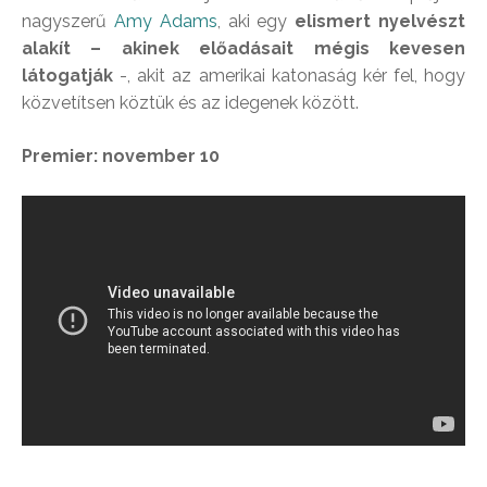
nagyszerű
Amy Adams
, aki egy
elismert nyelvészt
alakít – akinek előadásait mégis kevesen
látogatják
-, akit az amerikai katonaság kér fel, hogy
közvetítsen köztük és az idegenek között.
Premier: november 10