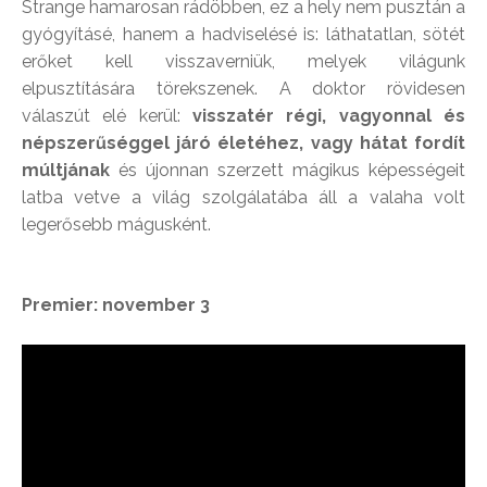
Strange hamarosan rádöbben, ez a hely nem pusztán a
gyógyításé, hanem a hadviselésé is: láthatatlan, sötét
erőket kell visszaverniük, melyek világunk
elpusztítására törekszenek. A doktor rövidesen
válaszút elé kerül:
visszatér régi, vagyonnal és
népszerűséggel járó életéhez, vagy hátat fordít
múltjának
és újonnan szerzett mágikus képességeit
latba vetve a világ szolgálatába áll a valaha volt
legerősebb mágusként.
Premier: november 3