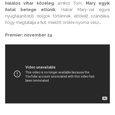
halálos vihar közeleg
, amikor Tom,
Mary egyik
fiatal betege eltűnik
. Habár Mary-vel egyre
nyugtalanítóbb dolgok történnek, eltökélt szándéka,
hogy megtalálja a fiút, mielőtt örökre nyoma vész…
Premier: november 24