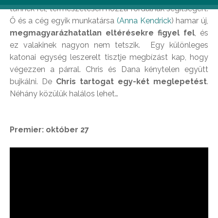
tűnnek fel, természetesen hozzá fordulnak segítségért.
Ő és a cég egyik munkatársa
(Anna Kendrick
) hamar új,
megmagyarázhatatlan eltérésekre figyel fel
, és
ez valakinek nagyon nem tetszik. Egy különleges
katonai egység leszerelt tisztje megbízást kap, hogy
végezzen a párral. Chris és Dana kénytelen együtt
bujkálni. De
Chris tartogat egy-két meglepetést
.
Néhány közülük halálos lehet…
Premier: október 27