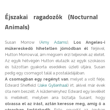
Éjszakai ragadozók (Nocturnal
Animals)
Susan Morrow (
Amy Adams
),
Los Angeles-i
műkereskedő hihetetlen jómódban él
férjével,
Hutton Morrowval, ám mégsem érzi teljesnek az életét.
Az egyik hétvégén Hutton elutazik az egyik szokásos
és túlzottan gyakorta esedékes üzleti útjára, Susan
pedig egy csomagot talál a postaládájában.
A csomagban egy regényt van
, melyet a volt férje,
Edward Sheffield (
Jake Gyllenhaal
) írt, akivel már évek
óta nem beszélt. A küldeményhez Edward egy levélkét
is mellékelt, melyben arra bíztatja Susant, hogy
olvassa el az írást, aztán keresse meg, amíg ő a
városban tartózkodik
. Este, egyedül az ágyban