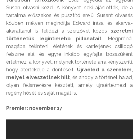
Susan olvasni kezd. A könyvet neki ajánlották, de a
tartalma erőszakos és pusztító erejű. Susant olvasás
közben mélyen megindítja Edward írása, és akarva-
akaratlanul is felidézi a szerzővel közös
szerelmi
történetük legintimebb pillanatait
. Megpróbál
magába tekinteni, életének és karrierjének csillogó
felszíne alá, és egyre inkább egyfajta bosszúként
értelmezi a könyvet, melynek története arra kényszeríti,
hogy átértékelje a döntéseit.
Újraéled a szerelem,
melyet elveszettnek hitt
, és ahogy a történet halad,
olyan felismerésre készteti, amely újraértelmezi a
regény hősét és saját magát is.
Premier: november 17