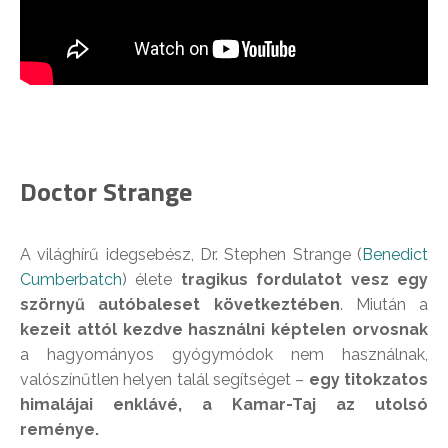
Doctor Strange
A világhírű idegsebész, Dr. Stephen Strange (
Benedict
Cumberbatch
) élete
tragikus fordulatot vesz egy
szörnyű autóbaleset következtében
. Miután a
kezeit attól kezdve használni képtelen orvosnak
a hagyományos gyógymódok nem használnak,
valószínűtlen helyen talál segítséget –
egy titokzatos
himalájai enklávé, a Kamar-Taj az utolsó
reménye.