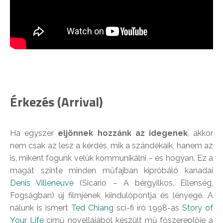
Érkezés (Arrival)
Ha egyszer
eljönnek hozzánk az idegenek
, akkor
nem csak az lesz a kérdés, mik a szándékaik, hanem az
is, miként fogunk velük kommunikálni – és hogyan. Ez a
magát szinte minden műfajban kipróbáló kanadai
Denis Villeneuve
(Sicario – A bérgyilkos, Ellenség,
Fogságban) új filmjének kiindulópontja és lényege. A
nálunk is ismert
Ted Chiang
sci-fi író 1998-as
Story of
Your Life
című novellájából készült mű főszereplője a