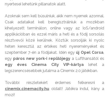
nyertesei lehetünk pillanatok alatt.
Azoknak sem kell búsulniuk, akik nem nyernek azonnal.
Csak adataikat kell beregisztrálniuk a mozikban
kihelyezett terminálon, online vagy az IoS/android
applikációban és ezzel máris a heti és a fődíj sorsolás
résztvevői közé kerülnek. Köztük sorsolják ki nyolc
héten keresztül az értékes heti nyereményeket és
szeptember 7-én a fődíjakat. Idén egy
új Opel Corsa
,
egy
páros new york-i repülőjegy
a Lufthansától és
egy éves Cinema City VIP-kártya
lehet a
legszerencsésebbek jutalma a Cinemix 2.0 játékban.
További részletekért érdemes felkeresni a
cinemix.cinemacity.hu
oldalt! Játékra indul, irány a
mozi!