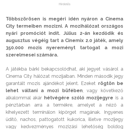
Többszörösen is megéri idén nyáron a Cinema
City termeiben mozizni. A mozihálózat országos
nyári promóciót indít. Július 2-án kezdődik és
augusztus végéig tart a Cinemix 2.0 játék, amely
350.000 mozis nyereményt tartogat a mozi
szerelmesei számára.
A játékba bárki bekapcsolódhat, aki jegyet vásárol a
Cinema City hálózat mozijaiban. Minden második jegy
garantált mozis ajándékot jelent. Ezeket
rögtön be
lehet váltani a mozi büfében
, vagy következő
alkalommal akár
hétvégére szóló mozijegyre
is a
pénztárban arra a termékre, amelyet a néző a
kihelyezett terminálon kipörget magának. Ingyenes
üdítő, nachos, pattogatott kukorica, illetve mozijegy
vagy kedvezményes mozizási lehetőség boldog