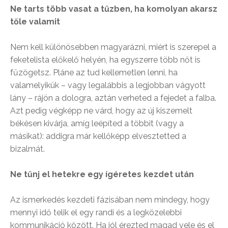
Ne tarts több vasat a tűzben, ha komolyan akarsz
tőle valamit
Nem kell különösebben magyarázni, miért is szerepel a
feketelista előkelő helyén, ha egyszerre több nőt is
fűzögetsz. Pláne az tud kellemetlen lenni, ha
valamelyikük – vagy legalábbis a legjobban vágyott
lány – rájön a dologra, aztán verheted a fejedet a falba.
Azt pedig végképp ne várd, hogy az új kiszemelt
békésen kivárja, amíg leépíted a többit (vagy a
másikat): addigra már kellőképp elvesztetted a
bizalmát.
Ne tűnj el hetekre egy ígéretes kezdet után
Az ismerkedés kezdeti fázisában nem mindegy, hogy
mennyi idő telik el egy randi és a legközelebbi
kommunikáció között. Ha jól érezted magad vele és el