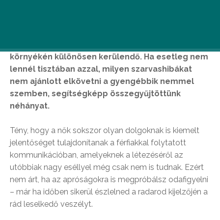
Néha egy kis semmiség is elég ahhoz, hogy kivívd
egy nő ellenszenvét, ami így Valentin-nap
környékén különösen kerülendő.
Ha esetleg nem
lennél tisztában azzal, milyen szarvashibákat
nem ajánlott elkövetni a gyengébbik nemmel
szemben, segítségképp összegyűjtöttünk
néhányat.
Tény, hogy a nők sokszor olyan dolgoknak is kiemelt
jelentőséget tulajdonítanak a férfiakkal folytatott
kommunikációban, amelyeknek a létezéséről az
utóbbiak nagy eséllyel még csak nem is tudnak. Ezért
nem árt, ha az apróságokra is megpróbálsz odafigyelni
– már ha időben sikerül észlelned a radarod kijelzőjén a
rád leselkedő veszélyt.