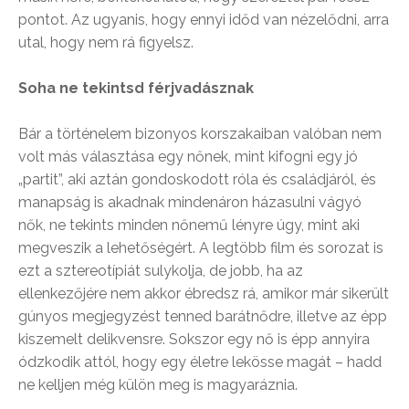
pontot. Az ugyanis, hogy ennyi időd van nézelődni, arra
utal, hogy nem rá figyelsz.
Soha ne tekintsd férjvadásznak
Bár a történelem bizonyos korszakaiban valóban nem
volt más választása egy nőnek, mint kifogni egy jó
„partit”, aki aztán gondoskodott róla és családjáról, és
manapság is akadnak mindenáron házasulni vágyó
nők, ne tekints minden nőnemű lényre úgy, mint aki
megveszik a lehetőségért. A legtöbb film és sorozat is
ezt a sztereotípiát sulykolja, de jobb, ha az
ellenkezőjére nem akkor ébredsz rá, amikor már sikerült
gúnyos megjegyzést tenned barátnődre, illetve az épp
kiszemelt delikvensre. Sokszor egy nő is épp annyira
ódzkodik attól, hogy egy életre lekösse magát – hadd
ne kelljen még külön meg is magyaráznia.