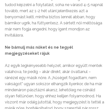
tudod képzelni a folytatást, soha ne várasd 4-5 napnál
tovább, mert az 1-2 hét utáni jelentkezés azt a
benyomást kelti, mintha biztos lennél abban, hogy
bármikor ugrik, ha füttyentesz. A sértett női méltósága
már nem fogja engedni, hogy igent mondjon az
invitálásra.
Ne bámulj más nőket és ne tegyél
megjegyzéseket rájuk
Az egyik legkényesebb helyzet, amikor együtt mentek
valahova, te pedig – akár direkt, akár óvatlanul –
ránézel egy másik nőre. A „hűséget fogadtam, nem
vakságot” ugyan sokszor elhangzik ilyenkor, de ha már
mindenáron pásztázni akarsz, lehetőleg ne csináld
olyan feltűnően, hogy ehhez kelljen folyamodnod. Ha
viszont már odáig jutottál, hogy megjegyzést is tettél a
másik nőre, borítékolhatod, hogy szereztél pár rossz