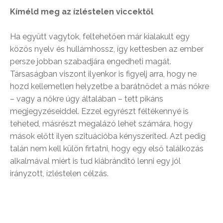
Kíméld meg az ízléstelen viccektől
Ha együtt vagytok, feltehetően már kialakult egy
közös nyelv és hullámhossz, így kettesben az ember
persze jobban szabadjára engedheti magát.
Társaságban viszont ilyenkor is figyelj arra, hogy ne
hozd kellemetlen helyzetbe a barátnődet a más nőkre
– vagy a nőkre úgy általában – tett pikáns
megjegyzéseiddel. Ezzel egyrészt féltékennyé is
teheted, másrészt megalázó lehet számára, hogy
mások előtt ilyen szituációba kényszeríted. Azt pedig
talán nem kell külön firtatni, hogy egy első találkozás
alkalmával miért is tud kiábrándító lenni egy jól
irányzott, ízléstelen célzás.