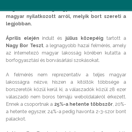
Véget ért az ország nagy bortesztje, ahol 40.000
magyar nyilatkozott arról, melyik bort szereti a
legjobban.
Április elején
indult és
július közepéig
tartott a
Nagy Bor Teszt
, a legnagyobb hazai felmérés, amely
az internetező magyar lakosság körében kutatta a
borfogyasztási és borvásárlási szokásokat.
A felmérés nem reprezentatív a teljes magyar
lakosságra nézve, hiszen a kitöltők többsége a
borszeretők közül kerül ki, a válaszadók közül 28 ezer
válaszadó nem boros témájú weboldalakról érkezett.
Ennek a csoportnak a
25%-a hetente többször
, 20%-
a hetente egyszer, 24%-a pedig havonta 2-3-szor bont
palackot.