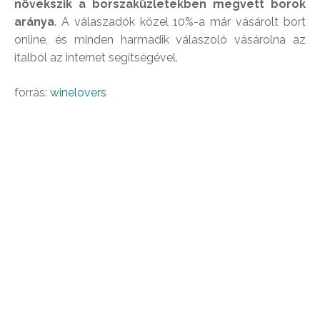
növekszik a borszaküzletekben megvett borok
aránya
. A válaszadók közel 10%-a már vásárolt bort
online, és minden harmadik válaszoló vásárolna az
italból az internet segítségével.
forrás:
winelovers