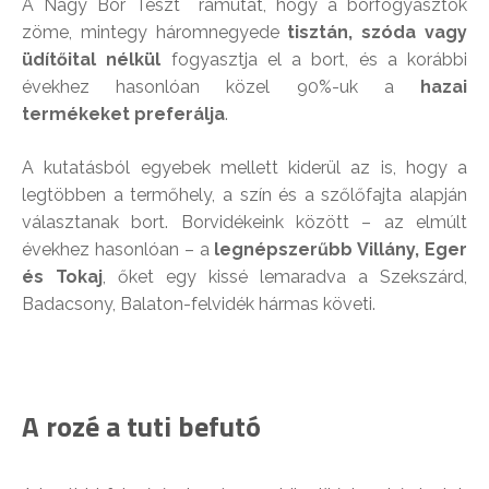
A Nagy Bor Teszt rámutat, hogy a borfogyasztók
zöme, mintegy háromnegyede
tisztán, szóda vagy
üdítőital nélkül
fogyasztja el a bort, és a korábbi
évekhez hasonlóan közel 90%-uk a
hazai
termékeket preferálja
.
A kutatásból egyebek mellett kiderül az is, hogy a
legtöbben a termőhely, a szín és a szőlőfajta alapján
választanak bort. Borvidékeink között – az elmúlt
évekhez hasonlóan – a
legnépszerűbb Villány, Eger
és Tokaj
, őket egy kissé lemaradva a Szekszárd,
Badacsony, Balaton-felvidék hármas követi.
A rozé a tuti befutó