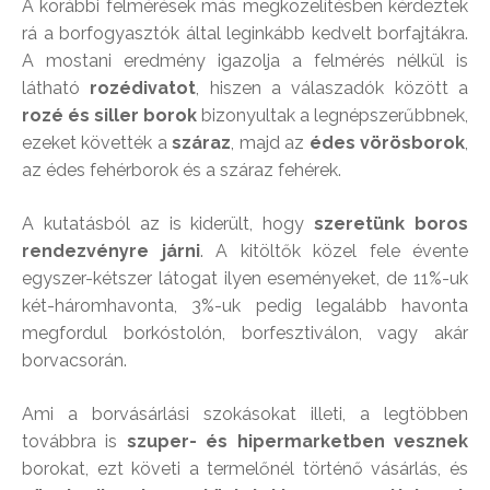
A korábbi felmérések más megközelítésben kérdeztek
rá a borfogyasztók által leginkább kedvelt borfajtákra.
A mostani eredmény igazolja a felmérés nélkül is
látható
rozédivatot
, hiszen a válaszadók között a
rozé és siller borok
bizonyultak a legnépszerűbbnek,
ezeket követték a
száraz
, majd az
édes vörösborok
,
az édes fehérborok és a száraz fehérek.
A kutatásból az is kiderült, hogy
szeretünk boros
rendezvényre járni
. A kitöltők közel fele évente
egyszer-kétszer látogat ilyen eseményeket, de 11%-uk
két-háromhavonta, 3%-uk pedig legalább havonta
megfordul borkóstolón, borfesztiválon, vagy akár
borvacsorán.
Ami a borvásárlási szokásokat illeti, a legtöbben
továbbra is
szuper- és hipermarketben vesznek
borokat, ezt követi a termelőnél történő vásárlás, és