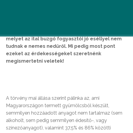
A pálinkát, mint hungarikumot senkinek sem kell
bemutatnunk, se a fiatalságnak, se a
középkorúaknak, se az öregebb generációnak. A
pálinka nem válogat,
azonban akad pár dolog,
melyet az ital buzgó fogyasztói jó eséllyel nem
tudnak e nemes nedűről. Mi pedig most pont
ezeket az érdekességeket szeretnénk
megismertetni veletek!
A törvény mai állása szerint pálinka az, ami
Magyarországon termett gyümölcsből készült,
semmilyen hozzáadott anyagot nem tartalmaz (sem
alkoholt, sem pedig semmilyen édesítő-, vagy
színezőanyagot), valamint 37,5% és 86% közötti