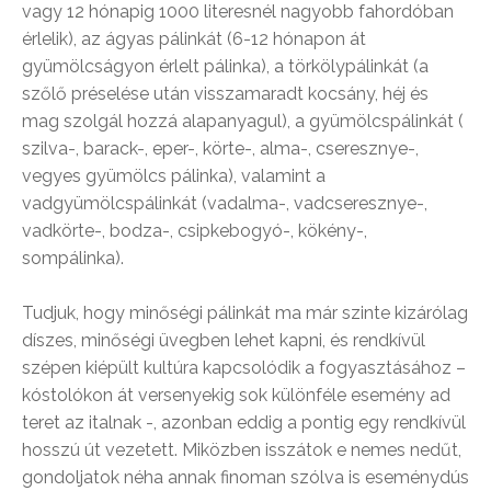
vagy 12 hónapig 1000 literesnél nagyobb fahordóban
érlelik), az ágyas pálinkát (6-12 hónapon át
gyümölcságyon érlelt pálinka), a törkölypálinkát (a
szőlő préselése után visszamaradt kocsány, héj és
mag szolgál hozzá alapanyagul), a gyümölcspálinkát (
szilva-, barack-, eper-, körte-, alma-, cseresznye-,
vegyes gyümölcs pálinka), valamint a
vadgyümölcspálinkát (vadalma-, vadcseresznye-,
vadkörte-, bodza-, csipkebogyó-, kökény-,
sompálinka).
Tudjuk, hogy minőségi pálinkát ma már szinte kizárólag
díszes, minőségi üvegben lehet kapni, és rendkívül
szépen kiépült kultúra kapcsolódik a fogyasztásához –
kóstolókon át versenyekig sok különféle esemény ad
teret az italnak -, azonban eddig a pontig egy rendkívül
hosszú út vezetett. Miközben isszátok e nemes nedűt,
gondoljatok néha annak finoman szólva is eseménydús