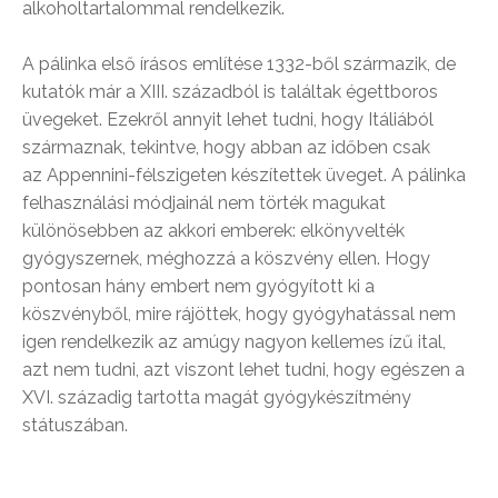
alkoholtartalommal rendelkezik.
A pálinka első írásos említése 1332-ből származik, de
kutatók már a XIII. századból is találtak égettboros
üvegeket. Ezekről annyit lehet tudni, hogy Itáliából
származnak, tekintve, hogy abban az időben csak
az Appennini-félszigeten készítettek üveget. A pálinka
felhasználási módjainál nem törték magukat
különösebben az akkori emberek: elkönyvelték
gyógyszernek, méghozzá a köszvény ellen. Hogy
pontosan hány embert nem gyógyított ki a
köszvényből, mire rájöttek, hogy gyógyhatással nem
igen rendelkezik az amúgy nagyon kellemes ízű ital,
azt nem tudni, azt viszont lehet tudni, hogy egészen a
XVI. századig tartotta magát gyógykészítmény
státuszában.