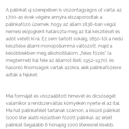
A pálinkát új szerepében is viszontagságos út várta: az
1700-as évek végére annyira elszaporodtak a
pálinkafőző üzemek, hogy az állam 1836-ban végül
nemesi előjogként határozta meg az ital készítését és
adót vetett ki rá. Ez sem tartott sokáig, 1850-től a nedű
készítése állami monopóliummá változott, majd a
későbbiekben még alkoholtilalom, „feles főzés” (a
megtermelt ital fele az államot illeti, 1952-1970), és
hasonló finomságok vártak azokra, akik pálinkafőzésre
adták a fejüket.
Mai formáját és visszaállított hírnevét és dicsőségét
valamikor a rendszerváltás környékén nyerte el az ital.
Ma hat pálinkafélét tartanak számon, a kisüsti pálinkát
(1000 liter alatti rézüstben főzött pálinka), az érlelt
pálinkát (legalább 6 hónapig 1000 literesnél kisebb,