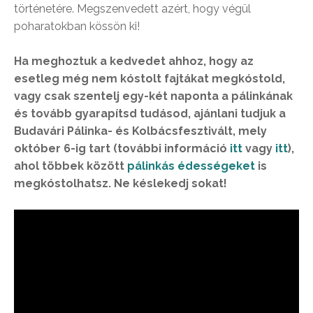
történetére. Megszenvedett azért, hogy végül
poharatokban kössön ki!
Ha meghoztuk a kedvedet ahhoz, hogy az
esetleg még nem kóstolt fajtákat megkóstold,
vagy csak szentelj egy-két naponta a pálinkának
és tovább gyarapítsd tudásod, ajánlani tudjuk a
Budavári Pálinka- és Kolbácsfesztivált, mely
október 6-ig tart (további információ
itt
vagy
itt
),
ahol többek között
pálinkás édességeket
is
megkóstolhatsz. Ne késlekedj sokat!