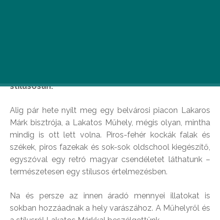
Lakatos Márk kapcsán elsőként a ruhákra, divatra
gondolhattunk. Eddig. A stylist új fába vága a
fejszét, és bebizonyította, enni is lehet
stílusosan.
Alig pár hete nyílt meg egy belvárosi piacon Lakaros
Márk bisztrója, a Lakatos Műhely, mégis olyan, mintha
mindig is ott lett volna. Piros-fehér kockák falak és
székek, piros fazekak és sok-sok oldschool kiegészítő,
egyszóval egy retró magyar csendéletet láthatunk –
természetesen egy stílusos értelmezésben.
Na és persze az innen áradó mennyei illatokat is
sokban hozzáadnak a hely varászához. A Műhelyről és