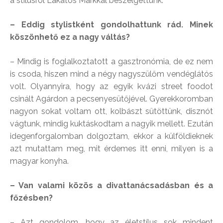
a stílusról Lakatos Márkkal beszélgettünk.
– Eddig stylistként gondolhattunk rád. Minek
köszönhető ez a nagy váltás?
– Mindig is foglalkoztatott a gasztronómia, de ez nem
is csoda, hiszen mind a négy nagyszülőm vendéglátós
volt. Olyannyira, hogy az egyik kvázi street foodot
csinált Agárdon a pecsenyesütőjével. Gyerekkoromban
nagyon sokat voltam ott, kolbászt sütöttünk, disznót
vágtunk, mindig kuktáskodtam a nagyik mellett. Ezután
idegenforgalomban dolgoztam, ekkor a külföldieknek
azt mutattam meg, mit érdemes itt enni, milyen is a
magyar konyha.
– Van valami közös a divattanácsadásban és a
főzésben?
– Azt gondolom, hogy az életstílus sok mindent