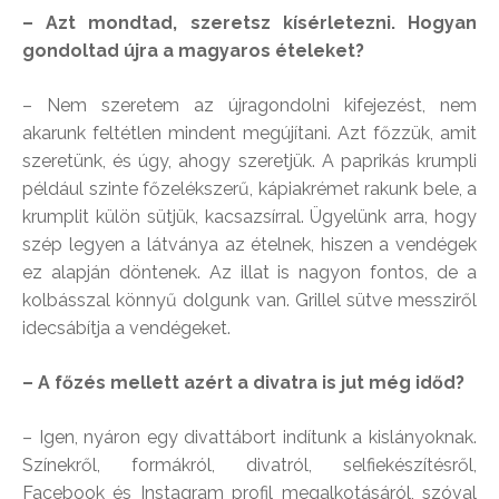
– Azt mondtad, szeretsz kísérletezni. Hogyan
gondoltad újra a magyaros ételeket?
– Nem szeretem az újragondolni kifejezést, nem
akarunk feltétlen mindent megújítani. Azt főzzük, amit
szeretünk, és úgy, ahogy szeretjük. A paprikás krumpli
például szinte főzelékszerű, kápiakrémet rakunk bele, a
krumplit külön sütjük, kacsazsírral. Ügyelünk arra, hogy
szép legyen a látványa az ételnek, hiszen a vendégek
ez alapján döntenek. Az illat is nagyon fontos, de a
kolbásszal könnyű dolgunk van. Grillel sütve messziről
idecsábítja a vendégeket.
– A főzés mellett azért a divatra is jut még időd?
– Igen, nyáron egy divattábort indítunk a kislányoknak.
Színekről, formákról, divatról, selfiekészítésről,
Facebook és Instagram profil megalkotásáról, szóval