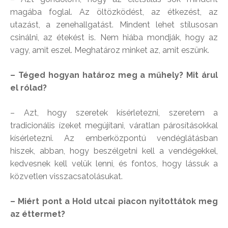
magába foglal. Az öltözködést, az étkezést, az
utazást, a zenehallgatást. Mindent lehet stílusosan
csinálni, az étekést is. Nem hiába mondják, hogy az
vagy, amit eszel. Meghatároz minket az, amit eszünk.
– Téged hogyan határoz meg a műhely? Mit árul
el rólad?
– Azt, hogy szeretek kísérletezni, szeretem a
tradicionális ízeket megújítani, váratlan párosításokkal
kísérletezni. Az emberközpontú vendéglátásban
hiszek, abban, hogy beszélgetni kell a vendégekkel,
kedvesnek kell velük lenni, és fontos, hogy lássuk a
közvetlen visszacsatolásukat.
– Miért pont a Hold utcai piacon nyitottátok meg
az éttermet?