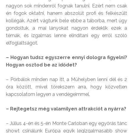
nagyon sok mindenről fognak tanulni. Ezért nem csak
én fogok oktatni, hanem abszolút profi és felkészült
kollégák. Azért vágtunk bele ebbe a táborba, mert úgy
gondoltuk, a mai lányokat nagyon érdeklik ezek a
témák, és izgalmas lenne elindítani egy erről szóló
elfoglaltságot.
– Hogyan tudsz egyszerre ennyi dologra figyelni?
Hogyan osztod be az idődet?
– Pórbálok minden nap itt, a Műhelyben lenni dél és 2
óra között, mivel törekszem arra, hogy közvetlen
kapcsolatom legyen a vendégeimmel.
– Rejtegetsz még valamilyen attrakciót a nyárra?
– Július 4-én és 5-én Monte Carloban egy egyórás tánc
showt csinálunk Európa egyik legizgalmasabb show