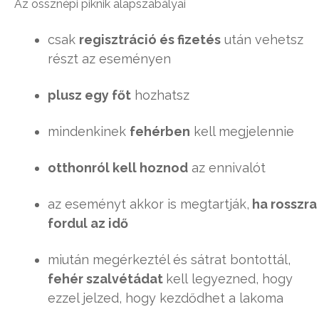
Az össznépi piknik alapszabályai
csak
regisztráció és fizetés
után vehetsz
részt az eseményen
plusz egy főt
hozhatsz
mindenkinek
fehérben
kell megjelennie
otthonról kell hoznod
az ennivalót
az eseményt akkor is megtartják,
ha rosszra
fordul az idő
miután megérkeztél és sátrat bontottál,
fehér szalvétádat
kell legyezned, hogy
ezzel jelzed, hogy kezdődhet a lakoma