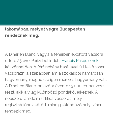
Készítsd ki szeptember 3-ra a legszebb fehér
ruhádat, hogy részt vehess a legpompásabb
lakomában, melyet végre Budapesten
rendeznek meg.
A Diner en Blanc, vagyis a fehérben elköltött vacsora
ötlete 25 éve, Párizsból indult,
Fracois Pasquiernek
köszönhetően. A férfi néhány barátjával ült le közösen
vacsorázni a szabadban ám a szokásból hamarosan
hagyomány, méghozzá igen méretes hagyomány vált.
A Dinet en Blanc-on azóta évente 15.000 ember vesz
részt, akik a világ különböző pontjairól érkeznek. A
népszerű, ámde misztikus vacsorát, mely
regisztrációhoz kötött, mindig különböző helyszínen
rendezik meg.