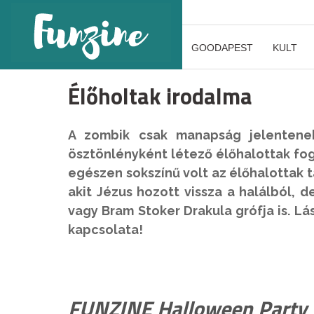
GOODAPEST
KULT
Élőholtak irodalma
A zombik csak manapság jelentenek
ösztönlényként létező élőhalottak fog
egészen sokszínű volt az élőhalottak tá
akit Jézus hozott vissza a halálból, 
vagy Bram Stoker Drakula grófja is. Lás
kapcsolata!
FUNZINE Halloween Party