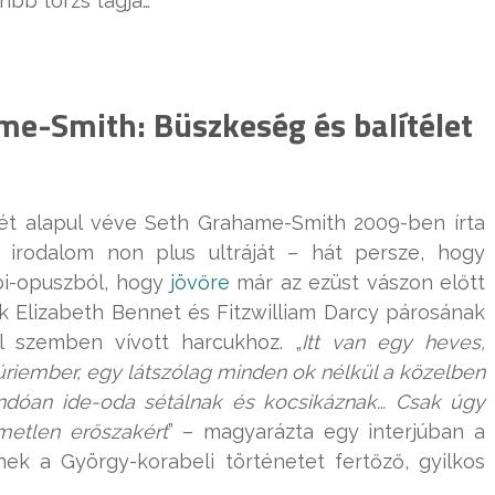
ibb törzs tagja…
me-Smith: Büszkeség és balítélet
ét alapul véve Seth Grahame-Smith 2009-ben írta
irodalom non plus ultráját – hát persze, hogy
mbi-opuszból, hogy
jövőre
már az ezüst vászon előtt
k Elizabeth Bennet és Fitzwilliam Darcy párosának
el szemben vívott harcukhoz. „
Itt van egy heves,
úriember, egy látszólag minden ok nélkül a közelben
landóan ide-oda sétálnak és kocsikáznak… Csak úgy
lmetlen erőszakért
” – magyarázta egy interjúban a
nek a György-korabeli történetet fertőző, gyilkos