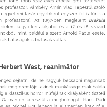
én töltő több száz éves erdélyi gróf történetét
és professzor, Vámbéry Ármin Vlad Tepesről szóló
sta egyetemi tanár egyébként egyszer fel is tűnik a
m professzora). Az 1897-ben megjelent
Drakula
jedelem kegyetlen alakjából és a 17. és 18. század
nokból, mint például a szerb Arnold Paole esete,
rák hatóságok is biztosak voltak.
 Herbert West, reanimátor
enged sejtetni, de ne hagyjuk becsapni magunkat:
ának megteremtője, akinek munkássága csak halála
g a klasszikus horror műfajának királyaként tiszteli
l Gaiman-en keresztül a megboldogult Hans Rudi
s és Michel Houllebecq is elismerően írtak róla.