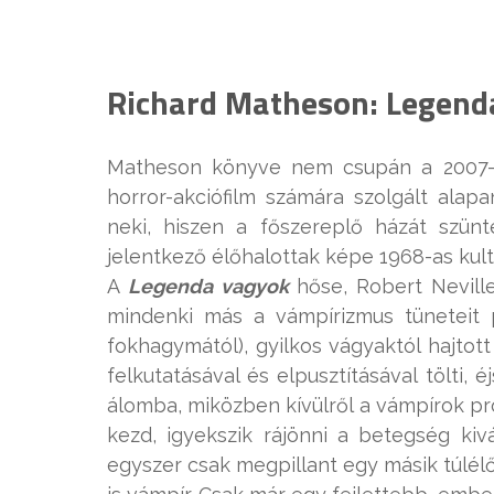
Richard Matheson: Legend
Matheson könyve nem csupán a 2007-es
horror-akciófilm számára szolgált ala
neki, hiszen a főszereplő házát szü
jelentkező élőhalottak képe 1968-as kulth
A
Legenda vagyok
hőse, Robert Neville
mindenki más a vámpírizmus tüneteit p
fokhagymától), gyilkos vágyaktól hajtott
felkutatásával és elpusztításával tölti,
álomba, miközben kívülről a vámpírok pr
kezd, igyekszik rájönni a betegség kiv
egyszer csak megpillant egy másik túlélőt