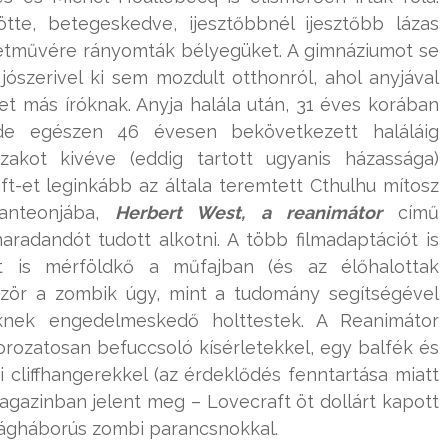
tte, betegeskedve, ijesztőbbnél ijesztőbb lázas
etművére rányomták bélyegüket. A gimnáziumot se
jószerivel ki sem mozdult otthonról, ahol anyjával
leket más íróknak. Anyja halála után, 31 éves korában
 de egészen 46 évesen bekövetkezett haláláig
akot kivéve (eddig tartott ugyanis házassága)
ft-et leginkább az általa teremtett Cthulhu mítosz
anteonjába,
Herbert West, a reanimátor
című
aradandót tudott alkotni. A több filmadaptációt is
t is mérföldkő a műfajban (és az élőhalottak
őször a zombik úgy, mint a tudomány segítségével
neiknek engedelmeskedő holttestek. A Reanimátor
orozatosan befuccsoló kísérletekkel, egy balfék és
i cliffhangerekkel (az érdeklődés fenntartása miatt
magazinban jelent meg – Lovecraft öt dollárt kapott
ilágháborús zombi parancsnokkal.