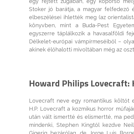
egy rejtett zugában, egy koporsó mély
Stoker jó barátja, a magyar felfedező 
elbeszélései ihlették meg (az orientali
könyvben, mint a Buda-Pest Egyete
egyszerre táplálkozik a havasalföldi fe
Délkelet-európai vámpírmeséiből – olya
akinek élőhalotti mivoltában még az oszt
Howard Philips Lovecraft:
Lovecraft neve egy romantikus költőt 
H.P. Lovecraft a kozmikus horror műfaj
után vált ismertté és elismertté, ma pedi
mindenki, Stephen Kingtől kezdve Nei
Gigerig bezárólag, de Jorge Luis Borge