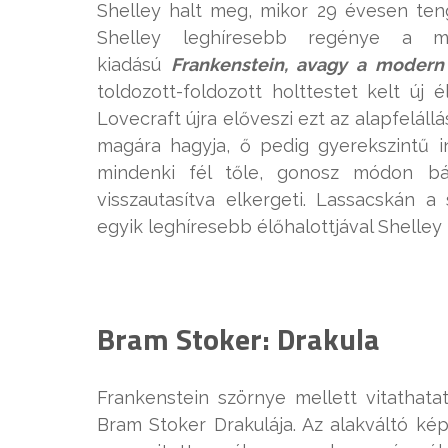
Shelley halt meg, mikor 29 évesen teng
Shelley leghíresebb regénye a m
kiadású
Frankenstein, avagy a moder
toldozott-foldozott holttestet kelt új
Lovecraft újra előveszi ezt az alapfelállá
magára hagyja, ő pedig gyerekszintű int
mindenki fél tőle, gonosz módon bán
visszautasítva elkergeti. Lassacskán a
egyik leghíresebb élőhalottjával Shelley
Bram Stoker: Drakula
Frankenstein szörnye mellett vitathata
Bram Stoker Drakulája. Az alakváltó ké