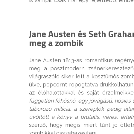
is vámpír. Csak már egy fejlettebb, ember
Jane Austen és Seth Graha
meg a zombik
Jane Austen 1813-as romantikus regény
meg a posztmodern zsánerkeresztező 
világraszóló siker lett a kosztümös zo
ülve, popcornt ropogtatva drukkolhatun
az élőhalottakkal és saját érzelmeikk
független főhősnő, egy jóvágású, hősies 
táborozó milícia, a szereplők pedig ál
üvöltött a könyv a brutális, véres, érte
szerző, hogy mégis miért tűnt jó ötlet
zombikkal összeházasítani.