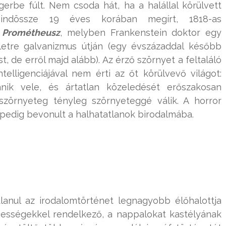
erbe fúlt. Nem csoda hát, ha a halállal körülvett
indössze 19 éves korában megírt, 1818-as
n Prométheusz
, melyben Frankenstein doktor egy
 életre galvanizmus útján (egy évszázaddal később
st, de erről majd alább). Az érző szörnyet a feltaláló
elligenciájával nem érti az őt körülvevő világot:
ik vele, és ártatlan közeledését erőszakosan
 szörnyeteg tényleg szörnyeteggé válik. A horror
 pedig bevonult a halhatatlanok birodalmába.
tlanul az irodalomtörténet legnagyobb élőhalottja
pességekkel rendelkező, a nappalokat kastélyának