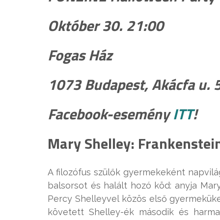
Október 30. 21:00
Fogas Ház
1073 Budapest, Akácfa u. 
Facebook-esemény
ITT
!
Mary Shelley: Frankenstei
A filozófus szülők gyermekeként napvilá
balsorsot és halált hozó köd: anyja Mar
Percy Shelleyvel közös első gyermeküke
követett Shelley-ék második és harm