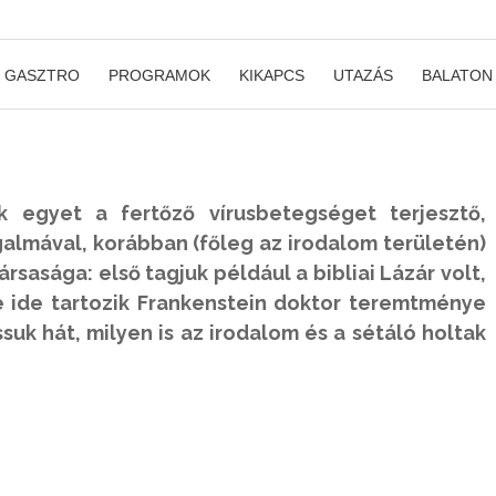
GASZTRO
PROGRAMOK
KIKAPCS
UTAZÁS
BALATON
 egyet a fertőző vírusbetegséget terjesztő,
almával, korábban (főleg az irodalom területén)
rsasága: első tagjuk például a bibliai Lázár volt,
de ide tartozik Frankenstein doktor teremtménye
suk hát, milyen is az irodalom és a sétáló holtak