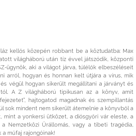
iláz kellős közepén robbant be a köztudatba: Max
tott világháború után tíz évvel játszódik, központi
Z-ügynök, aki a világot járva, túlélők elbeszéléseit
i arról, hogyan és honnan kelt útjára a vírus, mik
s végül hogyan sikerült megállítani a járványt és
ól. A Z világháború tipikusan az a könyv, amit
fejezetet”, hajtogatod magadnak és szempillantás
k túl sok mindent nem sikerült átemelnie a könyvből a
 mint a yonkersi ütközet, a diósgyőri vár eleste, a
 a Nemzetközi Űrállomás, vagy a tibeti tragédia,
 a műfaj rajongóinak!