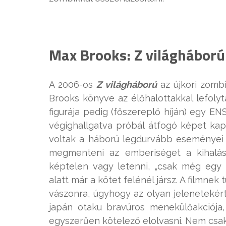
Max Brooks: Z világháború
A 2006-os
Z világháború
az újkori zomb
Brooks könyve az élőhalottakkal lefolyta
figurája pedig (főszereplő híján) egy ENS
végighallgatva próbál átfogó képet kapn
voltak a háború legdurvább eseményei é
megmenteni az emberiséget a kihalást
képtelen vagy letenni, „csak még egy 
alatt már a kötet felénél jársz. A filmne
vászonra, úgyhogy az olyan jelenetekért,
japán otaku bravúros menekülőakciója,
egyszerűen kötelező elolvasni. Nem csak