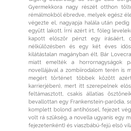
Gyermekkora nagy részét otthon töltö
rémálmokból ébredve, melyek egész él
végezte el, nagyapja halála után pedig 
együtt lakott. Írni azért írt, főleg leve
kapott először pénzt egy írásáért,
nélkülözésben és egy két éves idősz
kilátástalan magányban élt. Bár Lovecra
miatt emelték a horrornagyságok p
novellájával a zombiirodalom terén is m
megért történet többek között azér
karrierjében), mert itt szerepelnek el
feltámasztott, csakis állatias ösztö
bevallottan egy Frankenstein-paródia, s
komplett bolond antihőssel, fejezet vég
volt rá szükség, a novella ugyanis egy 
fejezetenként) és viaszbábú-fejű első v