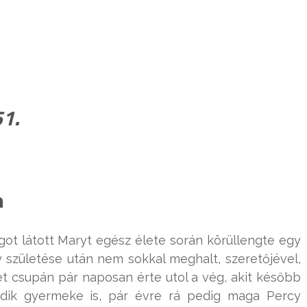
51.
n
got látott Maryt egész élete során körüllengte egy
y születése után nem sokkal meghalt, szeretőjével,
t csupán pár naposan érte utol a vég, akit később
adik gyermeke is, pár évre rá pedig maga Percy