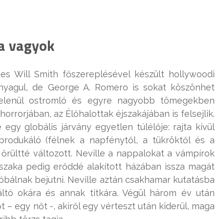
a vagyok
 Will Smith főszereplésével készült hollywoodi
panyagul, de George A. Romero is sokat köszönhet
ntelenül ostromló és egyre nagyobb tömegekben
orrorjában, az Élőhalottak éjszakájában is felsejlik.
 egy globális járvány egyetlen túlélője: rajta kívül
rodukáló (félnek a napfénytől, a tükröktől és a
 őrültté változott. Neville a nappalokat a vámpírok
 éjszaka pedig erőddé alakított házában issza magát
óbálnak bejutni. Neville aztán csakhamar kutatásba
áltó okára és annak titkára. Végül három év után
 – egy nőt -, akiről egy vérteszt után kiderül, maga