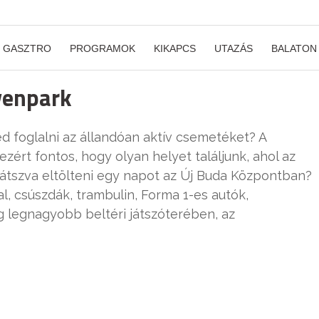
GASZTRO
PROGRAMOK
KIKAPCS
UTAZÁS
BALATON
venpark
d foglalni az állandóan aktív csemetéket? A
ért fontos, hogy olyan helyet találjunk, ahol az
 játszva eltölteni egy napot az Új Buda Központban?
l, csúszdák, trambulin, Forma 1-es autók,
legnagyobb beltéri játszóterében, az