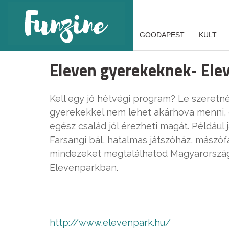
GOODAPEST
KULT
Eleven gyerekeknek- Ele
Kell egy jó hétvégi program? Le szeretné
gyerekekkel nem lehet akárhova menni, ez
egész család jól érezheti magát. Például
Farsangi bál, hatalmas játszóház, mászófa
mindezeket megtalálhatod Magyarország 
Elevenparkban.
http://www.elevenpark.hu/