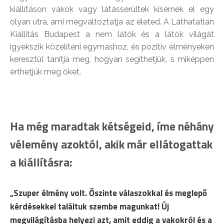
kiállításon vakok vagy látássérültek kísérnek el egy
olyan útra, ami megváltoztatja az életed. A Láthatatlan
Kiállítás Budapest a nem látók és a látók világát
igyekszik közelíteni egymáshoz, és pozitív élményeken
keresztül tanítja meg, hogyan segíthetjük, s miképpen
érthetjük meg őket.
Ha még maradtak kétségeid, íme néhány
vélemény azoktól, akik már ellátogattak
a kiállításra:
„Szuper élmény volt. Őszinte válaszokkal és meglepő
kérdésekkel találtuk szembe magunkat! Új
megvilágításba helyezi azt, amit eddig a vakokról és a