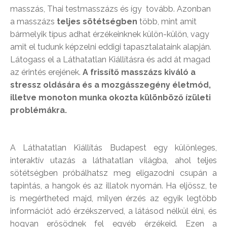
masszás, Thai testmasszázs és így tovább. Azonban
a masszázs
teljes sötétségben
több, mint amit
bármelyik típus adhat érzékeinknek külön-külön, vagy
amit el tudunk képzelni eddigi tapasztalataink alapján.
Látogass el a Láthatatlan Kiállításra és add át magad
az érintés erejének.
A frissítő masszázs kiváló a
stressz oldására és a mozgásszegény életmód,
illetve monoton munka okozta különböző ízületi
problémákra.
A Láthatatlan Kiállítás Budapest egy különleges,
interaktív utazás a láthatatlan világba, ahol teljes
sötétségben próbálhatsz meg eligazodni csupán a
tapintás, a hangok és az illatok nyomán. Ha eljössz, te
is megértheted majd, milyen érzés az egyik legtöbb
információt adó érzékszerved, a látásod nélkül élni, és
hogyan erősödnek fel egyéb érzékeid. Ezen a