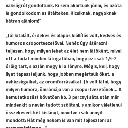
vakságról gondoltunk. Ki sem akartunk jönni, és azóta
is gondolkodom az átélteken. Kicsiknek, nagyoknak
bátran ajánlom!”
„Jól kitalált, érdekes és alapos kiállítás volt, kedves és
humoros csoportvezetővel. Nehéz úgy átérezni
teljesen, hogy milyen lehet az élet nem látóként, mivel
ott a tudat minden látogatóban, hogy ez csak 1,5-2
óráig tart, s aztán megy ki a fényre. Mégis, kell, hogy
ilyet tapasztaljunk, hogy jobban megértsük őket, a
nehézségeiket, az örömforrásaikat. Jó volt látni, hogy
milyen humora, öniróniája van a csoportvezetőnek… A
bemutatkozást követően kb. 3 percnyi séta után már
mindenkit a nevén tudott szólítani, s amikor véletlenül
összekevert két kislányt, nevetve csak annyit
mondott: Hát még nekem is van mit fejleszteni az