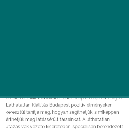
Egy óra vakság fel tudná nyitni a
szemed? Képzeld el, hogy kialszik minden fény…
A Láthatatlan Kiállítás Budapest egyik
leglátogatottabb programja, mely Prágában és
Varsóban is várja az érdeklődőket! A kiállításon a
résztvevők csupán tapintás, hallás, szaglás és
egyensúly érzékelés útján jutnak információkhoz. Így a
látáshiány okozta új helyzetben a nehézségek mellett
azt is megtapasztalhatják, hogy a szem, mint
érzékszerv kiiktatásával is lehet szép és teljes a világ. A
Láthatatlan Kiállítás Budapest pozitív élményeken
keresztül tanítja meg, hogyan segíthetjük, s miképpen
érthetjük meg látássérült társainkat. A láthatatlan
utazás vak vezető kíséretében, speciálisan berendezett