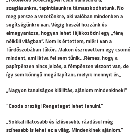
szaglásunkra, tapintásunkra támaszkodhatunk. No
meg persze a vezetőnkre, aki valóban mindenben a
segítségünkre van. Végig beszél hozzánk és
elmagyarázza, hogyan lehet tájékozódni egy „fény
nélküli világban”. Nem is értettem, miért van a
fürdőszobában tükör…Vakon észrevettem egy csomó
mindent, ami látva fel sem tűnik…Rémes, hogy a
papírpénzen nincs jelzés, a fémpénzen viszont van, de
így sem könnyű megállapítani, melyik mennyit ér.
„
„Nagyon tanulságos kiállítás, ajánlom mindenkinek!”
“Csoda ország! Rengeteget lehet tanulni.”
„Sokkal illatosabb és ízlésesebb, ráadásul még
színesebb is lehet ez a világ. Mindenkinek ajánlom.”