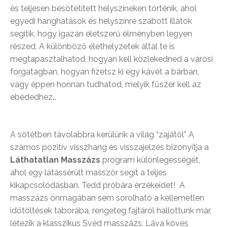
és teljesen besötétített helyszíneken történik, ahol
egyedi hanghatások és helyszínre szabott illatok
segítik, hogy igazán életszerű élményben legyen
részed. A különböző élethelyzetek által te is
megtapasztalhatod, hogyan kell közlekedned a városi
forgatagban, hogyan fizetsz ki egy kávét a bárban,
vagy éppen honnan tudhatod, melyik fűszer kell az
ebédedhez…
A sötétben távolabbra kerülünk a világ “zajától” A
számos pozitív visszhang és visszajelzés bizonyítja a
Láthatatlan Masszázs
program különlegességét,
ahol egy látássérült masszőr segít a teljes
kikapcsolódásban. Tedd próbára érzékeidet! A
masszázs önmagában sem sorolható a kellemetlen
időtöltések táborába, rengeteg fajtáról hallottunk már,
létezik a klasszikus Svéd masszázs, Láva köves