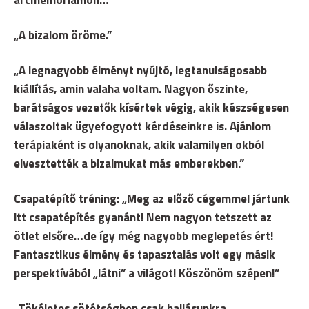
arcmemóriámon…”
„A bizalom öröme.”
„A legnagyobb élményt nyújtó, legtanulságosabb
kiállítás, amin valaha voltam. Nagyon őszinte,
barátságos vezetők kísértek végig, akik készségesen
válaszoltak ügyefogyott kérdéseinkre is. Ajánlom
terápiaként is olyanoknak, akik valamilyen okból
elvesztették a bizalmukat más emberekben.”
Csapatépítő tréning: „Meg az előző cégemmel jártunk
itt csapatépítés gyanánt! Nem nagyon tetszett az
ötlet elsőre…de így még nagyobb meglepetés ért!
Fantasztikus élmény és tapasztalás volt egy másik
perspektívából „látni” a világot! Köszönöm szépen!”
„Tökéletes sötétségben csak hallásunkra,