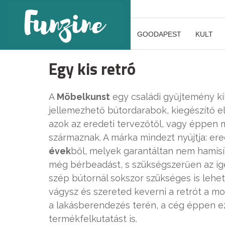
GOODAPEST
KULT
Egy kis retró
A
Möbelkunst
egy családi gyűjtemény kib
jellemezhető bútordarabok, kiegészítő e
azok az eredeti tervezőtől, vagy éppen 
származnak. A márka mindezt nyújtja: ere
évek
ből, melyek garantáltan nem hamisít
még bérbeadást, s szükségszerűen az igén
szép bútornál sokszor szükséges is lehet
vágysz és szereted keverni a retrót a mo
a lakásberendezés terén, a cég éppen ez
termékfelkutatást is.