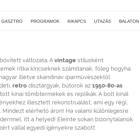
GASZTRO
PROGRAMOK
KIKAPCS
UTAZÁS
BALATON
ővített változata. A
vintage
stílusként
lemek ritka kincseknek számítanak, főleg hogyha
magyar illetve skandináv iparművészektől
deti,
retro
dísztárgyak, bútorok az
1950-80-as
ott kínai tömbtermékek és replikák. A bolt kínál
yekhez illesztett rekonstruálást, ami egy régi,
. Mindezt elérhető áron! Ha valami különlegesre
dernnel, itt a helyed! Eleinte sokan bizonytalanok
ért vállal egyedi igényekre szabott