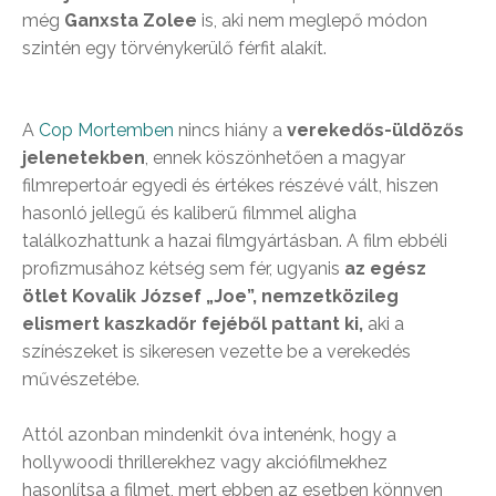
még
Ganxsta Zolee
is, aki nem meglepő módon
szintén egy törvénykerülő férfit alakít.
A
Cop Mortemben
nincs hiány a
verekedős-üldözős
jelenetekben
, ennek köszönhetően a magyar
filmrepertoár egyedi és értékes részévé vált, hiszen
hasonló jellegű és kaliberű filmmel aligha
találkozhattunk a hazai filmgyártásban. A film ebbéli
profizmusához kétség sem fér, ugyanis
az egész
ötlet Kovalik József „Joe”, nemzetközileg
elismert kaszkadőr fejéből pattant ki,
aki a
színészeket is sikeresen vezette be a verekedés
művészetébe.
Attól azonban mindenkit óva intenénk, hogy a
hollywoodi thrillerekhez vagy akciófilmekhez
hasonlítsa a filmet, mert ebben az esetben könnyen