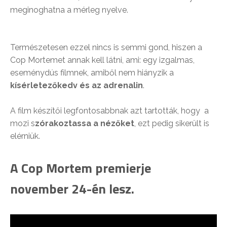
meginoghatna a mérleg nyelve.
Természetesen ezzel nincs is semmi gond, hiszen a
Cop Mortemet annak kell látni, ami: egy izgalmas,
eseménydús filmnek, amiből nem hiányzik a
kísérletezőkedv és az adrenalin
.
A film készítői legfontosabbnak azt tartották, hogy a
mozi s
zórakoztassa a nézőket
, ezt pedig sikerült is
elérniük.
A Cop Mortem premierje
november 24-én lesz.