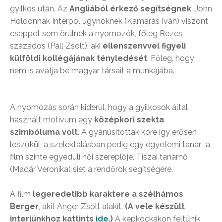
gyilkos után. Az
Angliából érkező segítségnek
, John
Holdonnak Interpol ügynöknek (Kamarás Iván) viszont
cseppet sem örülnek a nyomozók, főleg Rezes
százados (Páll Zsolt), aki
ellenszenvvel figyeli
külföldi kollégájának tényledését
. Főleg, hogy
nem is avatja be magyar társait a munkájába.
A nyomozás során kiderül, hogy a gyilkosok által
használt motívum egy
középkori szekta
szimbóluma volt
. A gyanúsítottak köre így erősen
leszűkül, a szelektálásban pedig egy egyetemi tanár, a
film szinte egyedüli női szereplője, Tiszai tanárnő
(Madár Veronika) siet a rendőrök segítségére.
A film
legeredetibb karaktere a szélhámos
Berger
, akit Anger Zsolt alakít.
(A vele készült
interjúnkhoz kattints
ide
.)
A képkockákon feltűnik