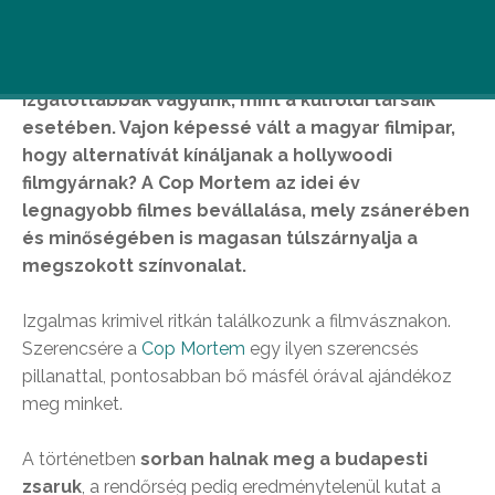
A hazai gyártású filmek premierje előtt kicsit
izgatottabbak vagyunk, mint a külföldi társaik
esetében. Vajon képessé vált a magyar filmipar,
hogy alternatívát kínáljanak a hollywoodi
filmgyárnak? A Cop Mortem az idei év
legnagyobb filmes bevállalása, mely zsánerében
és minőségében is magasan túlszárnyalja a
megszokott színvonalat.
Izgalmas krimivel ritkán találkozunk a filmvásznakon.
Szerencsére a
Cop Mortem
egy ilyen szerencsés
pillanattal, pontosabban bő másfél órával ajándékoz
meg minket.
A történetben
sorban halnak meg a budapesti
zsaruk
, a rendőrség pedig eredménytelenül kutat a