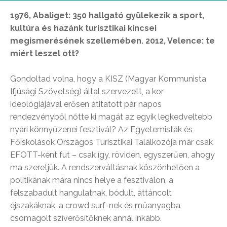
1976, Abaliget: 350 hallgató gyülekezik a sport,
kultúra és hazánk turisztikai kincsei
megismerésének szellemében. 2012, Velence: te
miért leszel ott?
Gondoltad volna, hogy a KISZ (Magyar Kommunista
Ifjúsági Szövetség) által szervezett, a kor
ideológiájával erősen átitatott pár napos
rendezvényből nőtte ki magát az egyik legkedveltebb
nyári könnyűzenei fesztivál? Az Egyetemisták és
Főiskolások Országos Turisztikai Találkozója már csak
EFOTT-ként fut – csak így, röviden, egyszerűen, ahogy
ma szeretjük. A rendszerváltásnak köszönhetően a
politikának mára nincs helye a fesztiválon, a
felszabadult hangulatnak, bódult, áttáncolt
éjszakáknak, a crowd surf-nek és műanyagba
csomagolt szíverősítőknek annál inkább.