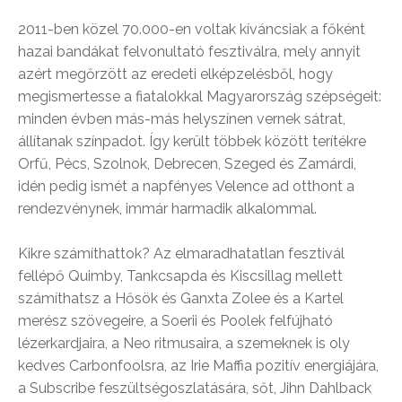
2011-ben közel 70.000-en voltak kíváncsiak a főként
hazai bandákat felvonultató fesztiválra, mely annyit
azért megőrzött az eredeti elképzelésből, hogy
megismertesse a fiatalokkal Magyarország szépségeit:
minden évben más-más helyszínen vernek sátrat,
állítanak színpadot. Így került többek között terítékre
Orfű, Pécs, Szolnok, Debrecen, Szeged és Zamárdi,
idén pedig ismét a napfényes Velence ad otthont a
rendezvénynek, immár harmadik alkalommal.
Kikre számíthattok? Az elmaradhatatlan fesztivál
fellépő Quimby, Tankcsapda és Kiscsillag mellett
számíthatsz a Hősök és Ganxta Zolee és a Kartel
merész szövegeire, a Soerii és Poolek felfújható
lézerkardjaira, a Neo ritmusaira, a szemeknek is oly
kedves Carbonfoolsra, az Irie Maffia pozitív energiájára,
a Subscribe feszültségoszlatására, sőt, Jihn Dahlback