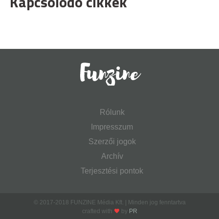
Kapcsolódó cikkek
Rólunk
Impresszum
Szerzői jogok
Archív
Terjesztési pontok
© 2017-2018 FUNZINE Média Kft. | Minden jog fenntartva
crafted with
by
PR