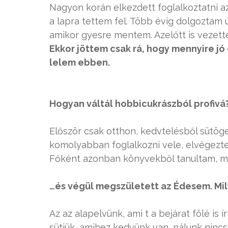
Nagyon korán elkezdett foglalkoztatni az
a lapra tettem fel. Több évig dolgoztam 
amikor gyesre mentem. Azelőtt is vezettem
Ekkor jöttem csak rá, hogy mennyire j
lelem ebben.
Hogyan váltál hobbicukrászból profivá
Először csak otthon, kedvtelésből sütö
komolyabban foglalkozni vele, elvégezte
Főként azonban könyvekből tanultam, m
…és végül megszületett az Édesem. Mily
Az az alapelvünk, ami t a bejárat fölé is ír
sütjük, amihez kedvünk van, nálunk nincs