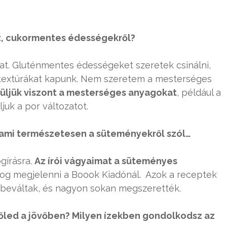
óz, cukormentes édességekről?
at. Gluténmentes édességeket szeretek csinálni,
 textúrákat kapunk. Nem szeretem a mesterséges
üljük viszont a mesterséges anyagokat
, például a
juk a por változatot.
, ami természetesen a süteményekről szól…
gírásra.
Az írói vágyaimat a süteményes
 fog megjelenni a Boook Kiadónál. Azok a receptek
beváltak, és nagyon sokan megszerették.
tőled a jövőben? Milyen ízekben gondolkodsz az