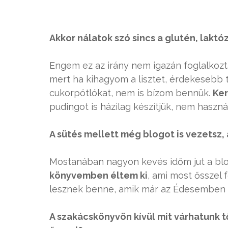
Akkor nálatok szó sincs a glutén, lakt
Engem ez az irány nem igazán foglalkozt
mert ha kihagyom a lisztet, érdekesebb
cukorpótlókat, nem is bízom bennük.
Ker
pudingot is házilag készítjük, nem használ
A sütés mellett még blogot is vezetsz
Mostanában nagyon kevés időm jut a blo
könyvemben éltem ki
, ami most ősszel
lesznek benne, amik már az Édesemben 
A szakácskönyvön kívül mit várhatunk 