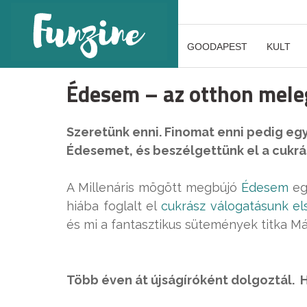
GOODAPEST
KULT
Édesem – az otthon mel
Szeretünk enni. Finomat enni pedig eg
Édesemet, és beszélgettünk el a cukr
A Millenáris mögött megbújó
Édesem
eg
hiába foglalt el
cukrász válogatásunk el
és mi a fantasztikus sütemények titka Már
Több éven át újságíróként dolgoztál. H