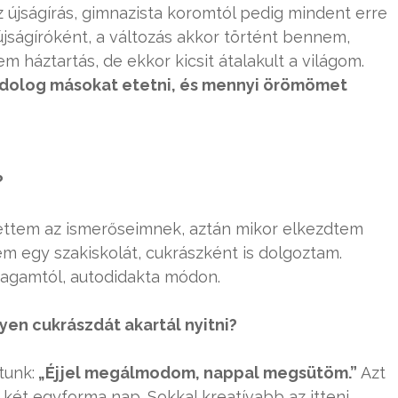
 újságírás, gimnazista koromtól pedig mindent erre
újságíróként, a változás akkor történt bennem,
 háztartás, de ekkor kicsit átalakult a világom.
ó dolog másokat etetni, és mennyi örömömet
?
gettem az ismerőseimnek, aztán mikor elkezdtem
m egy szakiskolát, cukrászként is dolgoztam.
agamtól, autodidakta módon.
en cukrászdát akartál nyitni?
tunk:
„Éjjel megálmodom, nappal megsütöm.”
Azt
 két egyforma nap. Sokkal kreatívabb az itteni