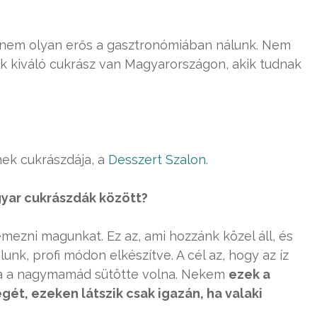
al nem olyan erős a gasztronómiában nálunk. Nem
k kiváló cukrász van Magyarországon, akik tudnak
mek cukrászdája, a
Desszert Szalon
.
yar cukrászdák között?
ezni magunkat. Ez az, ami hozzánk közel áll, és
unk, profi módon elkészítve. A cél az, hogy az íz
ntha a nagymamád sütötte volna. Nekem
ezek a
ét, ezeken látszik csak igazán, ha valaki