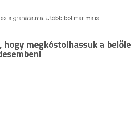
e és a gránátalma. Utóbbiból már ma is
, hogy megkóstolhassuk a belőle
Édesemben!