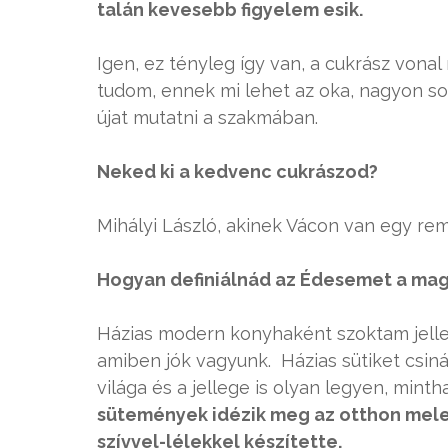
talán kevesebb figyelem esik.
Igen, ez tényleg így van, a cukrász von
tudom, ennek mi lehet az oka, nagyon so
újat mutatni a szakmában.
Neked ki a kedvenc cukrászod?
Mihályi László, akinek Vácon van egy re
Hogyan definiálnád az Édesemet a mag
Házias modern konyhaként szoktam jellem
amiben jók vagyunk. Házias sütiket csinál
világa és a jellege is olyan legyen, mi
sütemények idézik meg az otthon meleg
szívvel-lélekkel készítette.