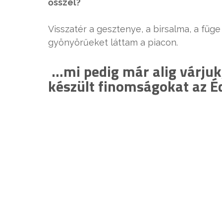
ősszel?
Visszatér a gesztenye, a birsalma, a füg
gyönyörűeket láttam a piacon.
…mi pedig már alig várjuk
készült finomságokat az 