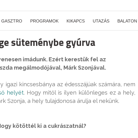
GASZTRO
PROGRAMOK
KIKAPCS
UTAZÁS
BALATON
ege süteménybe gyúrva
yenesen imádunk. Ezért kerestük fel az
ászda megálmodójával, Márk Szonjával.
y igazi kincsesbánya az édesszájúak számára, nem
ső helyét
. Hogy mitől is ilyen különleges ez a hely,
k Szonja, a hely tulajdonosa árulja el nekünk.
ogy kötöttél ki a cukrászatnál?