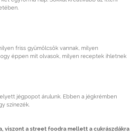
etében.
milyen friss gyümölcsök vannak, milyen
ogy éppen mit olvasok, milyen receptek ihletnek
helyett jégpopot árulunk. Ebben a jégkrémben
y színezék.
 viszont a street foodra mellett a cukrászdákra