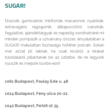
SUGAR!
Drazsék, gumicukrok, minitorták, macaronok, nyalókák,
extravagáns rágógumik, állkapocstörő cukorkák,
fagylaltok, ajándéktárgyak és napestig sorolhatnánk mi
minden pompázik a szivárvány összes árnyalatában a
SUGAR! makulátlan tisztaságú hófehér polcain. Sokan
már azzal jól laknak, ha csak kívülről, a kirakat
túloldaláról pillantanak be az üzletbe, de ne legyünk
nyuszik és merjünk bűnbe esni!
1061 Budapest, Paulay Ede u. 48
1024 Budapest, Fény utca 20-22.
1042 Budapest, Petőfi út 35.