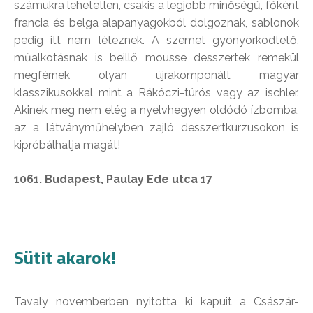
számukra lehetetlen, csakis a legjobb minőségű, főként
francia és belga alapanyagokból dolgoznak, sablonok
pedig itt nem léteznek. A szemet gyönyörködtető,
műalkotásnak is beillő mousse desszertek remekül
megférnek olyan újrakomponált magyar
klasszikusokkal mint a Rákóczi-túrós vagy az ischler.
Akinek meg nem elég a nyelvhegyen oldódó ízbomba,
az a látványműhelyben zajló desszertkurzusokon is
kipróbálhatja magát!
1061. Budapest, Paulay Ede utca 17
Sütit akarok!
Tavaly novemberben nyitotta ki kapuit a Császár-