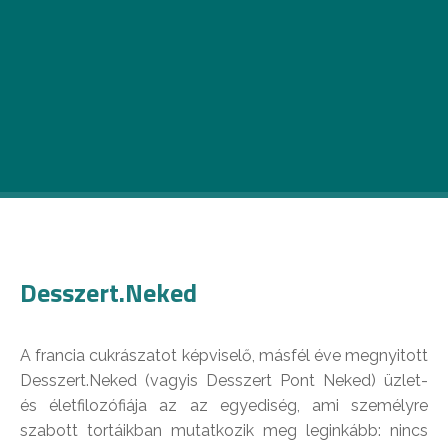
Egy-egy cheat day nagyritkán még a
legmegrögzöttebb fitneszguruk diétájába is
belefér – persze majd pont mi mondanánk
nemet a főváros legfinomabb falatjaira?
Görgessetek tovább és csorgassátok a
nyálatokat Budapest legédesebb és
legszínesebb szeleteire!
Desszert.Neked
A francia cukrászatot képviselő, másfél éve megnyitott
Desszert.Neked (vagyis Desszert Pont Neked) üzlet-
és életfilozófiája az az egyediség, ami személyre
szabott tortáikban mutatkozik meg leginkább: nincs