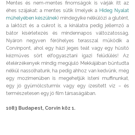
Mentes és nem-mentes finomságok is várják itt az
éhes szájakat: a mentes sütik (melyek a
Hideg Nyalat
műhelyében készülnek
) mindegyike nélkülözi a glutént,
a laktózt és a cukrot is, a kínálatra pedig jellemző a
bátor kísérletezés és mindennapos változatosság.
Nyáron negyven férőhelyes terasszal működik a
Corvinpont, ahol egy házi jeges teát vagy egy hűsítő
kézműves sört elfogyasztani igazi felüdülés! Az
ételérzékenyek mindig megújuló Mekkájában bűntudta
nélkül nassolhatunk, ha pedig ahhoz van kedvünk, még
egy mozimenüben is megehetjük isteni muffinunkat,
egy jó gyümölcsturmix vagy egy ízesített víz – és
természetesen egy jó film társaságában.
1083 Budapest, Corvin köz 1.