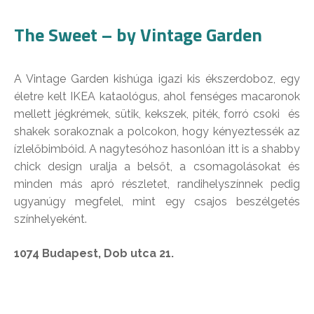
The Sweet – by Vintage Garden
A Vintage Garden kishúga igazi kis ékszerdoboz, egy
életre kelt IKEA kataológus, ahol fenséges macaronok
mellett jégkrémek, sütik, kekszek, piték, forró csoki és
shakek sorakoznak a polcokon, hogy kényeztessék az
ízlelőbimbóid. A nagytesóhoz hasonlóan itt is a shabby
chick design uralja a belsőt, a csomagolásokat és
minden más apró részletet, randihelyszínnek pedig
ugyanúgy megfelel, mint egy csajos beszélgetés
színhelyeként.
1074 Budapest, Dob utca 21.