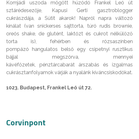
Komjádi uszoda mögött húzódó Frankel Leó út
sztárédesezője, Kapusi Gerti gasztroblogger
cukrászdája, a Sütit akarok! Napról napra változó
kínálat (van snickerses sajttorta, túró rudis brownie,
oreós shake, de glutént, laktózt és cukrot nélkülöző
torta is), fehérben és rózsaszínben
pompázó hangulatos belső egy csipetnyi rusztikus
bájjal megszórva, mennyei
kávéfőzetek, pénztárcabarát árszabás és izgalmas
cukrásztanfolyamok várják a nyalánk kíváncsiskodókat.
1023. Budapest, Frankel Leó út 72.
Corvinpont