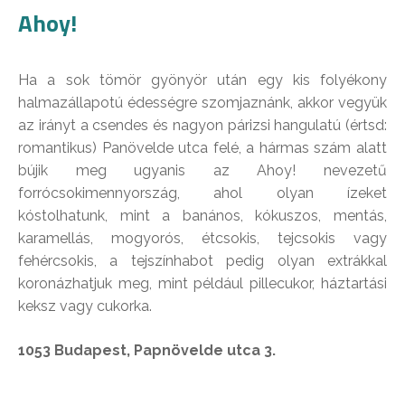
Ahoy!
Ha a sok tömör gyönyör után egy kis folyékony
halmazállapotú édességre szomjaznánk, akkor vegyük
az irányt a csendes és nagyon párizsi hangulatú (értsd:
romantikus) Panövelde utca felé, a hármas szám alatt
bújik meg ugyanis az Ahoy! nevezetű
forrócsokimennyország, ahol olyan ízeket
kóstolhatunk, mint a banános, kókuszos, mentás,
karamellás, mogyorós, étcsokis, tejcsokis vagy
fehércsokis, a tejszínhabot pedig olyan extrákkal
koronázhatjuk meg, mint például pillecukor, háztartási
keksz vagy cukorka.
1053 Budapest, Papnövelde utca 3.