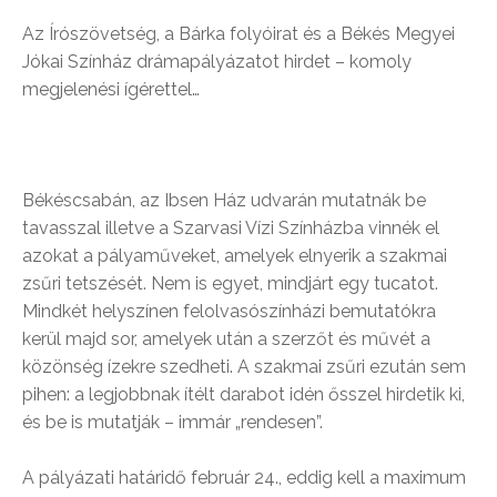
Az Írószövetség, a Bárka folyóirat és a Békés Megyei
Jókai Színház drámapályázatot hirdet – komoly
megjelenési ígérettel…
Békéscsabán, az Ibsen Ház udvarán mutatnák be
tavasszal illetve a Szarvasi Vízi Színházba vinnék el
azokat a pályaműveket, amelyek elnyerik a szakmai
zsűri tetszését. Nem is egyet, mindjárt egy tucatot.
Mindkét helyszínen felolvasószínházi bemutatókra
kerül majd sor, amelyek után a szerzőt és művét a
közönség ízekre szedheti. A szakmai zsűri ezután sem
pihen: a legjobbnak ítélt darabot idén ősszel hirdetik ki,
és be is mutatják – immár „rendesen”.
A pályázati határidő február 24., eddig kell a maximum