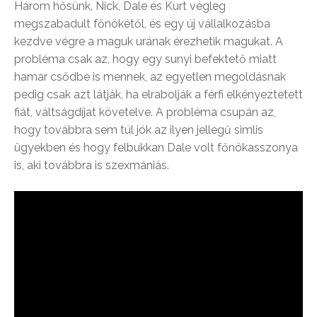
Három hősünk, Nick, Dale és Kurt végleg
megszabadult főnökétől, és egy új vállalkozásba
kezdve végre a maguk urának érezhetik magukat. A
probléma csak az, hogy egy sunyi befektető miatt
hamar csődbe is mennek, az egyetlen megoldásnak
pedig csak azt látják, ha elrabolják a férfi elkényeztetett
fiát, váltságdíjat követelve. A probléma csupán az,
hogy továbbra sem túl jók az ilyen jellegű simlis
ügyekben és hogy felbukkan Dale volt főnökasszonya
is, aki továbbra is szexmániás.