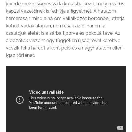
jövedelmező, sikeres vállalkozásba kezd, mely a város
kapzsi vezetőinek is felhívja a figyelmét. A hatalom
hamarosan mind a három vállalkozót börtönbe juttatja
koholt vádak alapján, nem csak az ő, hanem a
családjuk életét is a sárba tiporva és pokollá téve. Az
áldozatok viszont egy független újságíróval karöltve
veszik fel a harcot a korrupció és a nagyhatalom ellen.
Igaz történet.