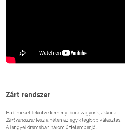
Zárt rendszer
Ha filmeket tekintve kemény dióra vágyunk, akkor a
Zárt rendszer
lesz a héten az egyik legjobb választás.
A lengyel drámában három üzletember jól