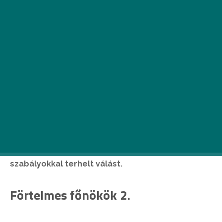
Nem a legvidámabban fog telni a hete annak, aki
az összes filmpremiert megnézi a héten. Bár a
Förtelmes főnökök 2
-őn bőven lesz min nevetni és
A madagaszkár pingvinjei
is remek családi filmnek
ígérkezik, de több a héten a könny mint a
mosoly… A
Drága Elza!
-ban megnézhetjük, hogyan
tesztel aknamezőket egy Szovjetunióba hurcolt
honvéd, az
Egy szerelem történetében
egy
szakítást követhetünk végig, a
Zárt rendszerben
a
hatalom elnyomó erejét és kizsákmányolását
nézhetjük végig egy igaz történet alapján, a
Válásban
pedig egy reménytelen, vallási
szabályokkal terhelt válást.
Förtelmes főnökök 2.