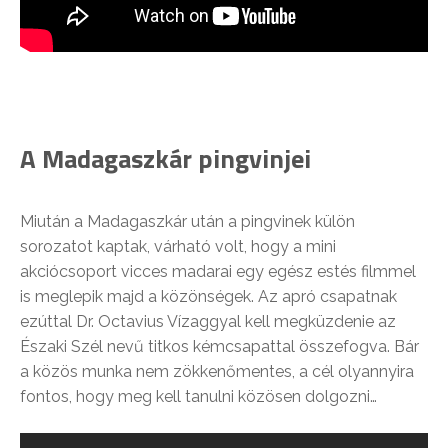
A Madagaszkár pingvinjei
Miután a Madagaszkár után a pingvinek külön
sorozatot kaptak, várható volt, hogy a mini
akciócsoport vicces madarai egy egész estés filmmel
is meglepik majd a közönségek. Az apró csapatnak
ezúttal Dr. Octavius Vízaggyal kell megküzdenie az
Északi Szél nevű titkos kémcsapattal összefogva. Bár
a közös munka nem zökkenőmentes, a cél olyannyira
fontos, hogy meg kell tanulni közösen dolgozni…