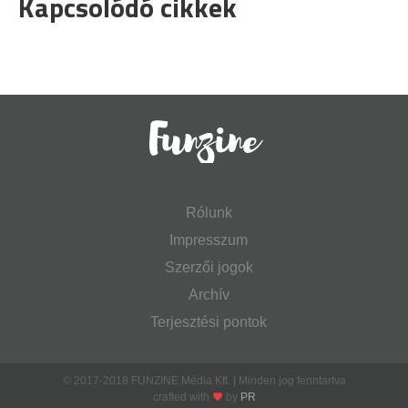
Kapcsolódó cikkek
Rólunk
Impresszum
Szerzői jogok
Archív
Terjesztési pontok
© 2017-2018 FUNZINE Média Kft. | Minden jog fenntartva
crafted with
by
PR