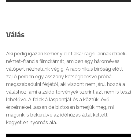
Válás
Aki pedig igazán kemény diót akar rágni, annak izraeli-
német-francia filmdrámát, amiben egy hároméves
válópert nézhetünk végig. A rabbinikus bíróság előtt
zajló perben egy asszony kétségbeesve próbál
megszabadulni férjétől, aki viszont nem járul hozzá a
váláshoz, ami a zsidó törvények szerint azt nem is teszi
lehetővé. A felek álláspontját és a köztük lévő
érzelmeket lassan de biztosan ismerjük meg, mi
magunk is bekerülve az időhúzás által keltett
kegyetlen nyomás alá.