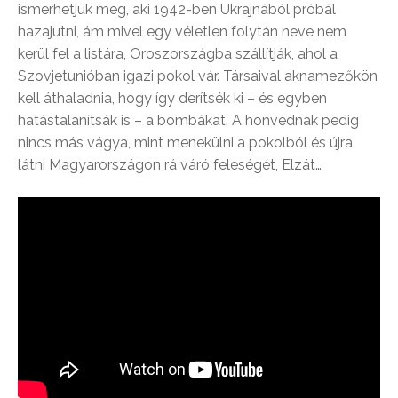
ismerhetjük meg, aki 1942-ben Ukrajnából próbál
hazajutni, ám mivel egy véletlen folytán neve nem
kerül fel a listára, Oroszországba szállítják, ahol a
Szovjetunióban igazi pokol vár. Társaival aknamezőkön
kell áthaladnia, hogy így derítsék ki – és egyben
hatástalanítsák is – a bombákat. A honvédnak pedig
nincs más vágya, mint menekülni a pokolból és újra
látni Magyarországon rá váró feleségét, Elzát…