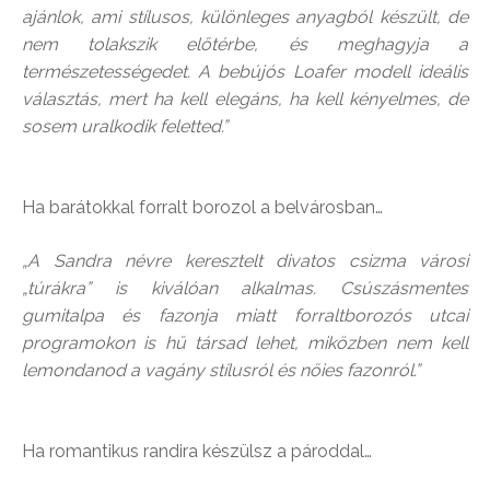
ajánlok, ami stílusos, különleges anyagból készült, de
nem tolakszik előtérbe, és meghagyja a
természetességedet. A bebújós Loafer modell ideális
választás, mert ha kell elegáns, ha kell kényelmes, de
sosem uralkodik feletted.”
Ha barátokkal forralt borozol a belvárosban…
​„A Sandra névre keresztelt divatos csizma városi
„túrákra” is kiválóan alkalmas. Csúszásmentes
gumitalpa és fazonja miatt forraltborozós utcai
programokon is hű társad lehet, miközben nem kell
lemondanod a vagány stílusról és ​nőies fazonról.”
Ha romantikus randira készülsz a pároddal…