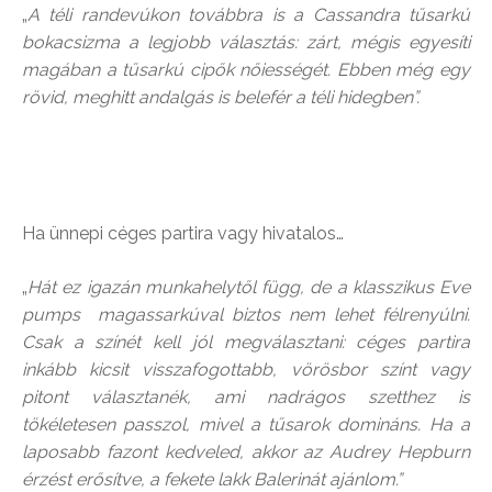
​„
A téli randevúkon továbbra is a Cassandra tűsarkú
bokacsizma a legjobb választás: zárt, mégis egyesíti
magában a tűsarkú cipők nőiességét. Ebben még egy
rövid, meghitt andalgás is belefér a téli hidegben”.
Ha ünnepi céges partira vagy hivatalos…
​„
Hát ez igazán munkahelytől függ, de a klasszikus Eve
pumps magassarkúval biztos nem lehet félrenyúlni.
Csak a színét kell jól megválasztani: céges partira
inkább kicsit visszafogottabb, vörösbor színt vagy
pitont választanék, ami nadrágos szetthez is
tökéletesen passzol, mivel a tűsarok domináns. Ha a
laposabb fazont kedveled, akkor az Audrey Hepburn
érzést erősítve, a fekete lakk Balerinát ajánlom.”