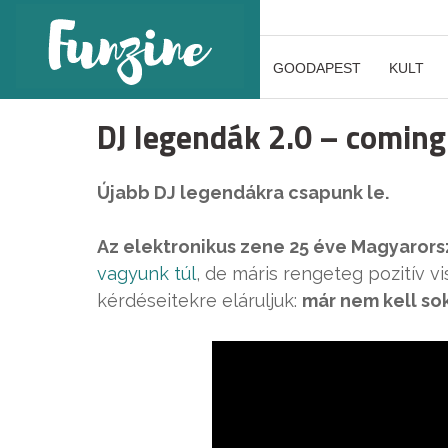
GOODAPEST
KULT
DJ legendák 2.0 – comin
Újabb DJ legendákra csapunk le.
Az elektronikus zene 25 éve Magyaror
vagyunk túl
, de máris rengeteg pozitív vi
kérdéseitekre eláruljuk:
már nem kell sok