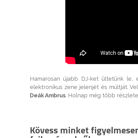
Hamarosan újabb DJ-ket ültetünk le,
elektronikus zene jelenjét és múltját. V
Deák Ambrus
. Holnap még több részletet
Kövess minket figyelmesen