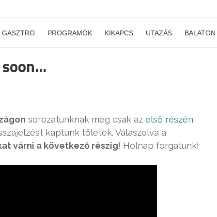
GASZTRO
PROGRAMOK
KIKAPCS
UTAZÁS
BALATON
g soon…
szágon
sorozatunknak még csak az
első részén
sszajelzést kaptunk tőletek. Válaszolva a
at várni a következő részig
! Holnap forgatunk!