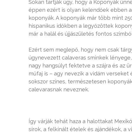
Sokan tartják úgy, hogy a Koponyák ünn
éppen ezért is olyan kelendőek ebben a
koponyák. A koponyák már több mint 2500
hispanikus időkben a legyőzöttek kopony
már a halál és újjászületés fontos szimbó
Ezért sem meglepő, hogy nem csak tárg
úgynevezett calaveras sminkek lényege, 
nagy hangsúlyt fektetve a szájra és az ü
műfaj is – agy nevezik a vidám verseket 
sokszor színes, természetesen koponyákka
calevarasnak neveznek.
Így várják tehát haza a halottakat Mexikó
sírok, a felkínált ételek és ajándékok, a 