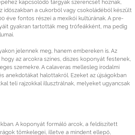
epéhez kapcsolódó tárgyak szerencsét hoznak,
z időszakban a cukorból vagy csokoládéból készült
 éve fontos részei a mexikói kultúrának. A pre-
áit gyakran tartották meg trófeákként, ma pedig
lumai.
yakon jelennek meg, hanem embereken is. Az
hogy az arcokra színes, díszes koponyát festenek,
reges szemekre. A calaveras mellesleg irodalmi
és anekdotákat halottakról. Ezeket az újságokban
l teli rajzokkal illusztrálnak, melyeket ugyancsak
kban. A koponyát formáló arcok, a feldíszített
virágok tömkelegei, illetve a mindent ellepő,