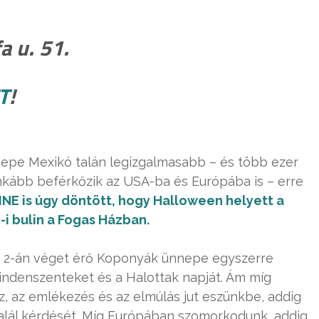
a u. 51.
T
!
nepe Mexikó talán legizgalmasabb – és több ezer
nkább beférkőzik az USA-ba és Európába is – erre
INE is úgy döntött, hogy Halloween helyett a
-i bulin a Fogas Házban.
 2-án véget érő Koponyák ünnepe egyszerre
indenszenteket és a Halottak napját. Ám míg
, az emlékezés és az elmúlás jut eszünkbe, addig
alál kérdését. Míg Európában szomorkodunk, addig