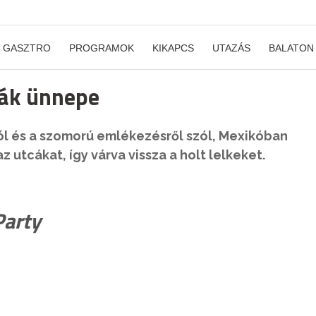
GASZTRO
PROGRAMOK
KIKAPCS
UTAZÁS
BALATON
yák ünnepe
ól és a szomorú emlékezésről szól, Mexikóban
z utcákat, így várva vissza a holt lelkeket.
arty