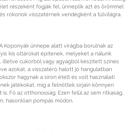
élet részeként fogják fel, ünneplik azt és örömmel
és rokonok visszatérnek vendégként a túlvilágra.
A Koponyák ünnepe alatt virágba borulnak az
is kis oltárokat építenek, melyeket a nálunk
 illetve cukorból vagy agyagból készített színes
éve azokat, a visszatérő halott jó hangulatban
szor hagynak a síron ételt és volt használati
znek játékokat, míg a felnőttek sírjain könnyen
 is. Fő az otthonosság. Ezen felül az sem ritkaság,
en, hasonlóan pompás módon.