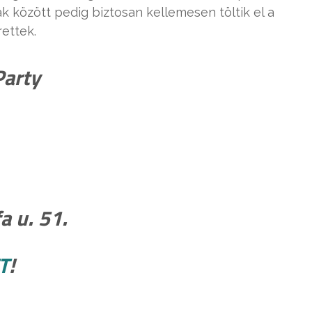
k között pedig biztosan kellemesen töltik el a
ettek.
arty
a u. 51.
T
!