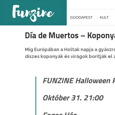
GOODAPEST
KULT
Día de Muertos – Kopon
Míg Európában a Holtak napja a gyászr
díszes koponyák és virágok borítják el a
FUNZINE Halloween P
Október 31. 21:00
Fogas Ház