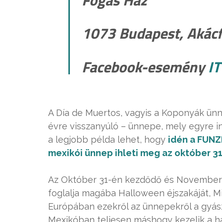
1073 Budapest, Akácf
Facebook-esemény
IT
A Día de Muertos, vagyis a Koponyák ün
évre visszanyúló – ünnepe, mely egyre i
a legjobb példa lehet, hogy
idén a FUNZ
mexikói ünnep ihleti meg az október 31
Az Október 31-én kezdődő és November
foglalja magába Halloween éjszakáját, M
Európában ezekről az ünnepekről a gyász
Mexikóban teljesen máshogy kezelik a h