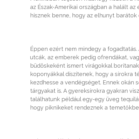
az Észak-Amerikai országban a halált az 
hisznek benne, hogy az elhunyt barátok 
Éppen ezért nem mindegy a fogadtatás. 
utcák, az emberek pedig ofrendákat, vagy
büdöskeként ismert virágokkal borítanak,
koponyákkal díszítenek, hogy a sírokra t
kezdhesse a vendégséget. Ennek okán sok
tárgyakat is. A gyereksírokra gyakran vis
találhatunk például egy-egy üveg tequilát
hogy piknikeket rendeznek a temetőkb