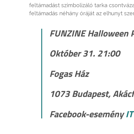
feltámadást szimbolizáló tarka csontváza
feltámadás néhány óráját az elhunyt szer
FUNZINE Halloween P
Október 31. 21:00
Fogas Ház
1073 Budapest, Akácf
Facebook-esemény
IT