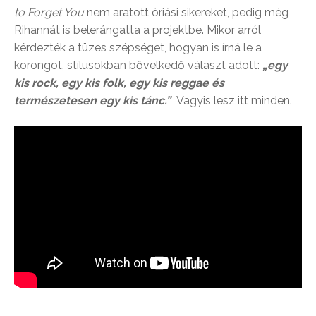
to Forget You
nem aratott óriási sikereket, pedig még
Rihannát is belerángatta a projektbe. Mikor arról
kérdezték a tüzes szépséget, hogyan is írná le a
korongot, stílusokban bővelkedő választ adott:
„egy
kis rock, egy kis folk, egy kis reggae és
természetesen egy kis tánc.”
Vagyis lesz itt minden.