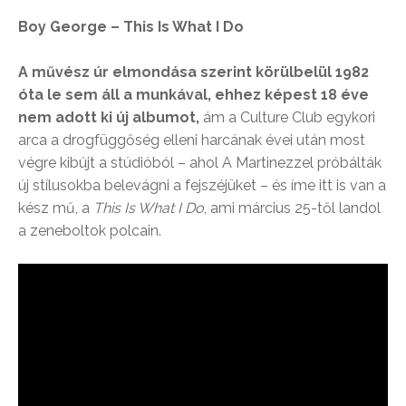
Boy George – This Is What I Do
A művész úr elmondása szerint körülbelül 1982
óta le sem áll a munkával, ehhez képest 18 éve
nem adott ki új albumot,
ám a Culture Club egykori
arca a drogfüggőség elleni harcának évei után most
végre kibújt a stúdióból – ahol A Martinezzel próbálták
új stílusokba belevágni a fejszéjüket – és íme itt is van a
kész mű, a
This Is What I Do
, ami március 25-től landol
a zeneboltok polcain.