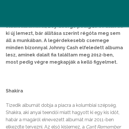
Shakira szülési szabadságról tér vissza tizedik
stúdióalbumával, Boy George pedig 18 év után ad
ki új lemezt, bár állítása szerint régóta meg sem
áll a munkában. A legérdekesebb csemege
minden bizonnyal Johnny Cash elfeledett albuma
lesz, aminek dalait fia találtam meg 2012-ben,
most pedig végre megkapják a kellő figyelmet.
Shakira
Tizedik albumát dobja a piacra a kolumbiai szépség,
Shakira, aki anyai teendői miatt hagyott ki egy kis időt,
habár a magáról elnevezett albumát már 2011-ben
elkezdte tervezni. Az első kislemez, a
Can’t Remember