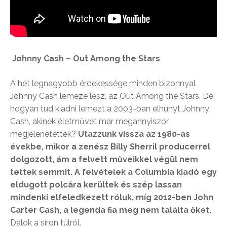
Johnny Cash – Out Among the Stars
A hét legnagyobb érdekessége minden bizonnyal
Johnny Cash lemeze lesz, az Out Among the Stars. De
hogyan tud kiadni lemezt a 2003-ban elhunyt Johnny
Cash, akinek életművét már megannyiszor
megjelenetették?
Utazzunk vissza az 1980-as
évekbe, mikor a zenész Billy Sherril producerrel
dolgozott, ám a felvett műveikkel végül nem
tettek semmit. A felvételek a Columbia kiadó egy
eldugott polcára kerültek és szép lassan
mindenki elfeledkezett róluk, míg 2012-ben John
Carter Cash, a legenda fia meg nem találta őket.
Dalok a síron túlról.