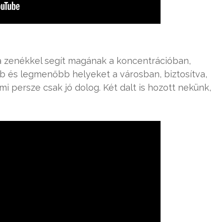
ia zenékkel segít magának a koncentrációban,
b és legmenőbb helyeket a városban, biztosítva,
i persze csak jó dolog. Két dalt is hozott nekünk,