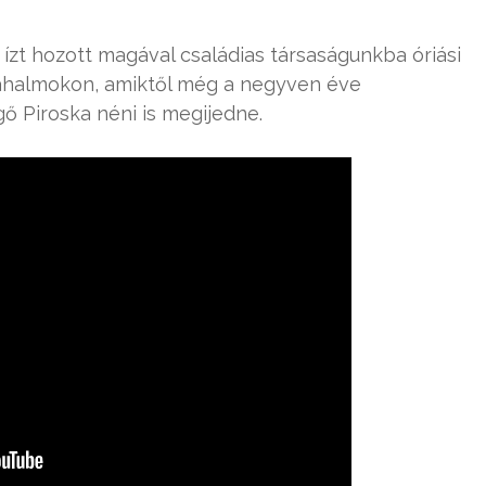
e ízt hozott magával családias társaságunkba óriási
tahalmokon, amiktől még a negyven éve
ő Piroska néni is megijedne.