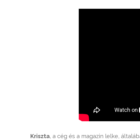
Kriszta
, a cég és a magazin lelke, által