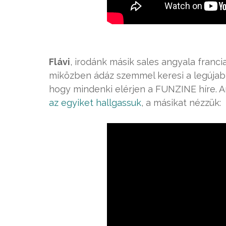
Flávi
, irodánk másik sales angyala franc
miközben ádáz szemmel keresi a legújab
hogy mindenki elérjen a FUNZINE híre. Am
az egyiket hallgassuk
, a másikat nézzük: