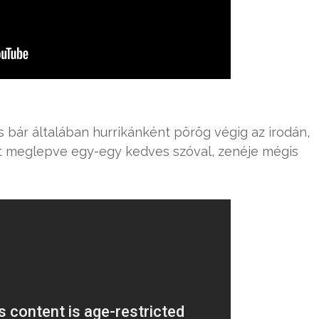
s bár általában hurrikánként pörög végig az irodán,
ást meglepve egy-egy kedves szóval, zenéje mégis