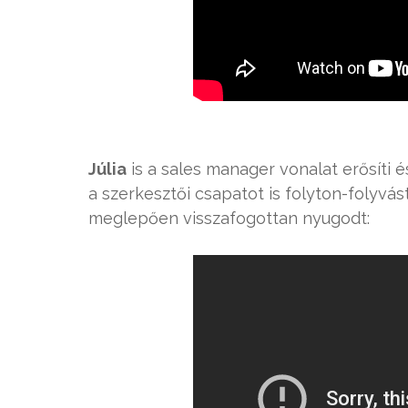
Júlia
is a sales manager vonalat erősíti é
a szerkesztői csapatot is folyton-folyv
meglepően visszafogottan nyugodt: