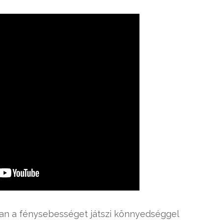
ában a fénysebességet játszi könnyedséggel