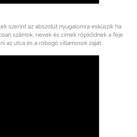
elek szerint az abszolút nyugalomra esküszik ha
tosan számok, nevek és címek röpködnek a feje
rni az utca és a robogó villamosok zaját.