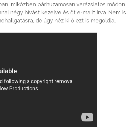
kban, miközben párhuzamosan varázslatos módon
al négy hívást kezelve és öt e-mailt írva. Nem is
ehallgatásra, de úgy néz ki ő ezt is megoldja…