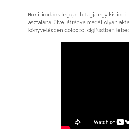
Roni
, irodánk legújabb tagja egy kis indi
asztalánál ülve, átrágva magát olyan ak
könyvelésben dolgozó, cigifüstben lebeg