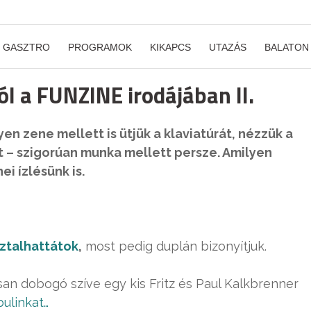
GASZTRO
PROGRAMOK
KIKAPCS
UTAZÁS
BALATON
ól a FUNZINE irodájában II.
en zene mellett is ütjük a klaviatúrát, nézzük a
 – szigorúan munka mellett persze. Amilyen
ei ízlésünk is.
sztalhattátok
,
most pedig duplán bizonyítjuk.
an dobogó szíve egy kis Fritz és Paul Kalkbrenner
bulinkat…