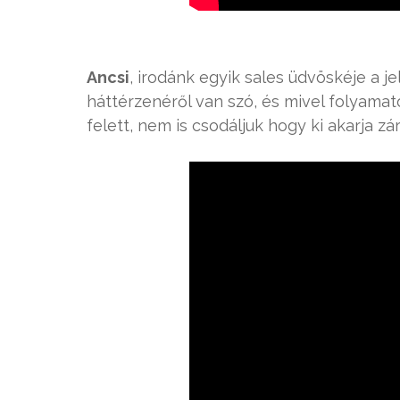
Ancsi
, irodánk egyik sales üdvöskéje a j
háttérzenéről van szó, és mivel folyama
felett, nem is csodáljuk hogy ki akarja zá