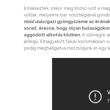
Emlékeztek, mikor még Kozsó volt a mag
voltak, melyekre bár nosztalgiával gond
Hold dala
igazi gyöngyszeme az érának,
sorait, érezve, hogy olyan butaságoko
aggódott alkotás közben.
A szövegre a
jellegű. Elhagyatott falusi kocsmákban v
pedig meghallgatva morzsoljunk el egy