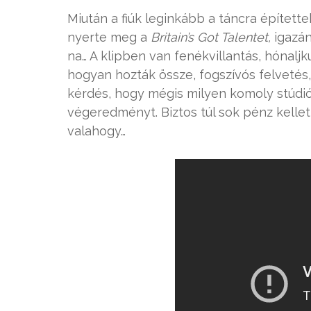
Miután a fiúk leginkább a táncra épített
nyerte meg a
Britain’s Got Talentet,
igazán
na… A klipben van fenékvillantás, hónalj
hogyan hozták össze, fogszívós felvetés,
kérdés, hogy mégis milyen komoly stúdi
végeredményt. Biztos túl sok pénz kelle
valahogy…