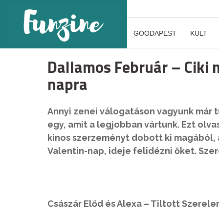
GOODAPEST
KULT
Dallamos Február – Ciki 
napra
Annyi zenei válogatáson vagyunk már tú
egy, amit a legjobban vártunk. Ezt olv
kínos szerzeményt dobott ki magából, a
Valentin-nap, ideje felidézni őket. Sze
Császár Előd és Alexa – Tiltott Szerel