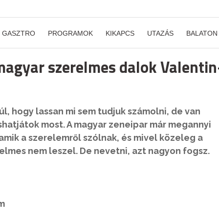
GASZTRO
PROGRAMOK
KIKAPCS
UTAZÁS
BALATON
magyar szerelmes dalok Valentin
l, hogy lassan mi sem tudjuk számolni, de van
ashatjátok most. A magyar zeneipar már megannyi
mik a szerelemről szólnak, és mivel közeleg a
relmes nem leszel. De nevetni, azt nagyon fogsz.
em