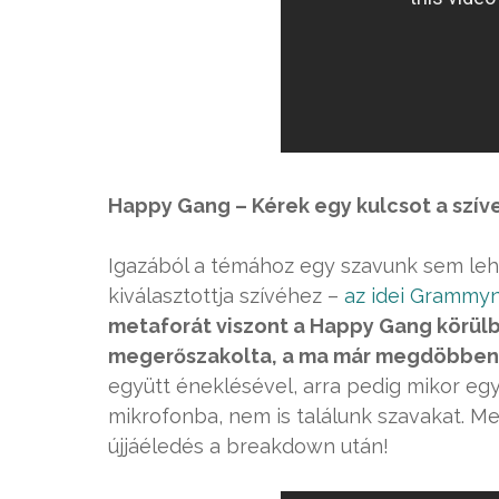
Happy Gang – Kérek egy kulcsot a szí
Igazából a témához egy szavunk sem leh
kiválasztottja szívéhez –
az idei Grammyn 
metaforát viszont a Happy Gang körülb
megerőszakolta, a ma már megdöbbent
együtt éneklésével, arra pedig mikor egy
mikrofonba, nem is találunk szavakat. Meg
újjáéledés a breakdown után!