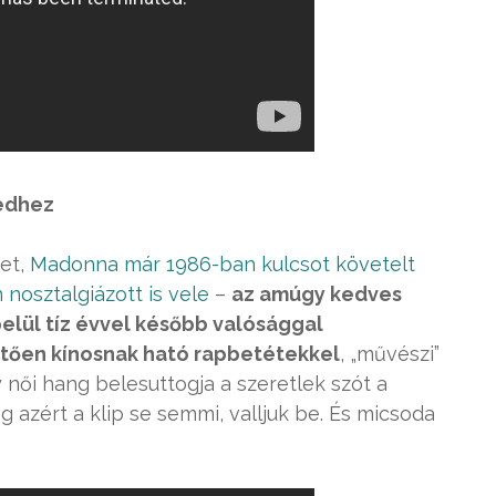
vedhez
et,
Madonna már 1986-ban kulcsot követelt
nosztalgiázott is vele
–
az amúgy kedves
elül tíz évvel később valósággal
ően kínosnak ható rapbetétekkel
, „művészi”
 női hang belesuttogja a szeretlek szót a
 azért a klip se semmi, valljuk be. És micsoda