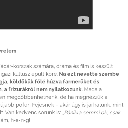
zerelem
Kádár-korszak számára, dráma és film is készült
igazi kultusz épült köré.
Na ezt nevette szembe
agja, köldökük fölé húzva farmerüket és
, a frizurákról nem nyilatkozunk.
Maga a
 ezen megdöbbenhetnénk, de ha megnézzük a
 újabb pofon Fejesnek – akár úgy is járhatunk, mint
lt. Van kedvenc sorunk is:
„Pánikra semmi ok, csak
ám, h-a-n-g!