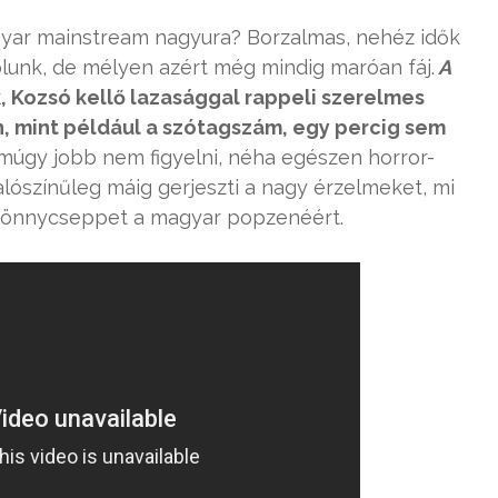
yar mainstream nagyura? Borzalmas, nehéz idők
olunk, de mélyen azért még mindig maróan fáj.
A
 Kozsó kellő lazasággal rappeli szerelmes
n, mint például a szótagszám, egy percig sem
múgy jobb nem figyelni, néha egészen horror-
alószínűleg máig gerjeszti a nagy érzelmeket, mi
 könnycseppet a magyar popzenéért.