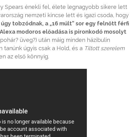
y Spears énekli fel, élete legnagyobb sikere lett
rország nemzeti kincse lett és igazi csoda, hogy
úgy tobzódnak, a „16 múlt” sor egy felnőtt férfi
 Alexa modoros előadása is pironkodó mosolyt
pohár? üveg?) után máig minden házibulin
en tanúnk úgyis csak a Hold, és a
Tiltott szerelem
n az első könnyig.