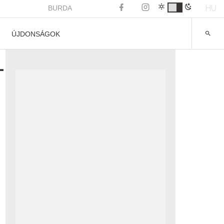
HU
BURDA
ÚJDONSÁGOK
-