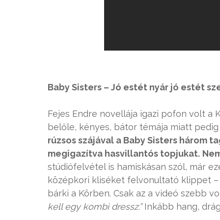
Baby Sisters – Jó estét nyár jó estét s
Fejes Endre novellája igazi pofon volt a 
belőle, kényes, bátor témája miatt pedig 
rúzsos szájával a Baby Sisters három t
megigazítva hasvillantós topjukat.
Nem
stúdiófelvétel is hamiskásan szól, már
középkori kliséket felvonultató klippet –
bárki a Körben. Csak az a videó szebb vo
kell egy kombi dressz.”
Inkább hang, drág