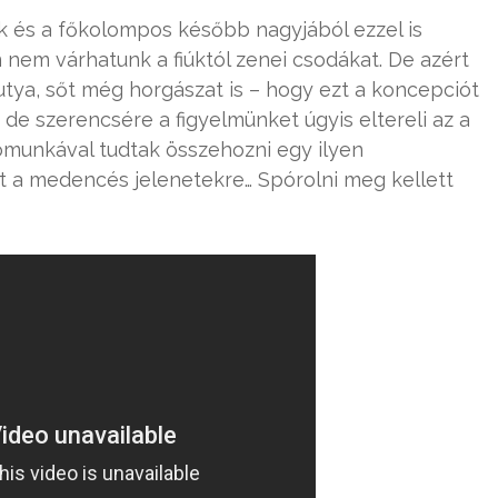
ek és a főkolompos később nagyjából ezzel is
 nem várhatunk a fiúktól zenei csodákat. De azért
kutya, sőt még horgászat is – hogy ezt a koncepciót
 de szerencsére a figyelmünket úgyis eltereli az a
ómunkával tudtak összehozni egy ilyen
tt a medencés jelenetekre… Spórolni meg kellett