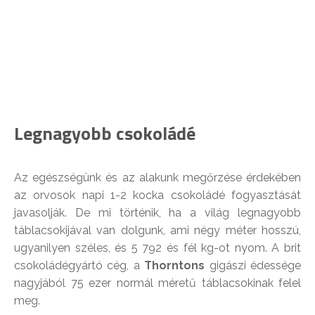
Legnagyobb csokoládé
Az egészségünk és az alakunk megőrzése érdekében
az orvosok napi 1-2 kocka csokoládé fogyasztását
javasolják. De mi történik, ha a világ legnagyobb
táblacsokijával van dolgunk, ami négy méter hosszú,
ugyanilyen széles, és 5 792 és fél kg-ot nyom. A brit
csokoládégyártó cég, a
Thorntons
gigászi édessége
nagyjából 75 ezer normál méretű táblacsokinak felel
meg.