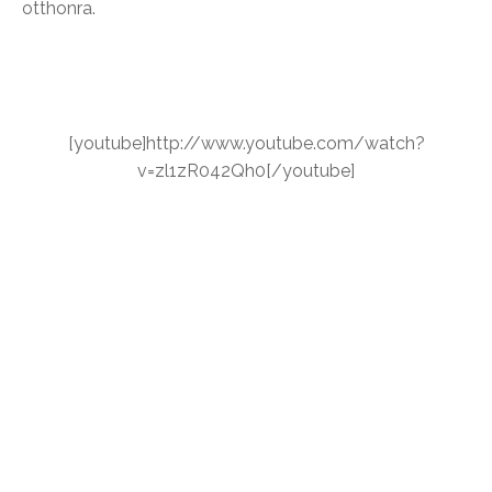
otthonra.
[youtube]http://www.youtube.com/watch?
v=zl1zR042Qh0[/youtube]