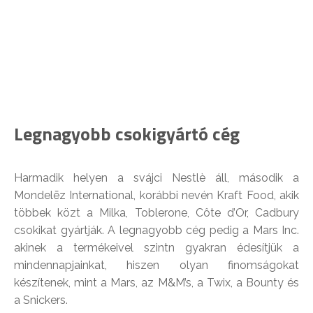
Legnagyobb csokigyártó cég
Harmadik helyen a svájci Nestlè áll, második a
Mondelēz International, korábbi nevén Kraft Food, akik
többek közt a Milka, Toblerone, Côte d’Or, Cadbury
csokikat gyártják. A legnagyobb cég pedig a Mars Inc.
akinek a termékeivel szintn gyakran édesítjük a
mindennapjainkat, hiszen olyan finomságokat
készítenek, mint a Mars, az M&M’s, a Twix, a Bounty és
a Snickers.