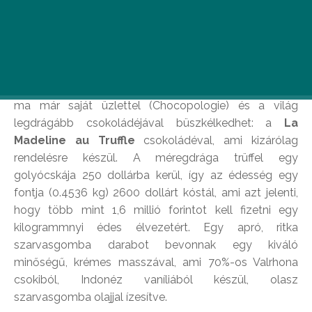
Legdrágább csokoládé
Fritz Knipschildt 1999-ben hozta létre saját vállalatát,
Knipschildt Chocolatier néven. A dán cukrászmester
ma már saját üzlettel (Chocopologie) és a világ
legdrágább csokoládéjával büszkélkedhet: a
La
Madeline au Truffle
csokoládéval, ami kizárólag
rendelésre készül. A méregdrága trüffel egy
golyócskája 250 dollárba kerül, így az édesség egy
fontja (0.4536 kg) 2600 dollárt kóstál, ami azt jelenti,
hogy több mint 1,6 millió forintot kell fizetni egy
kilogrammnyi édes élvezetért. Egy apró, ritka
szarvasgomba darabot bevonnak egy kiváló
minőségű, krémes masszával, ami 70%-os Valrhona
csokiból, Indonéz vaníliából készül, olasz
szarvasgomba olajjal ízesítve.