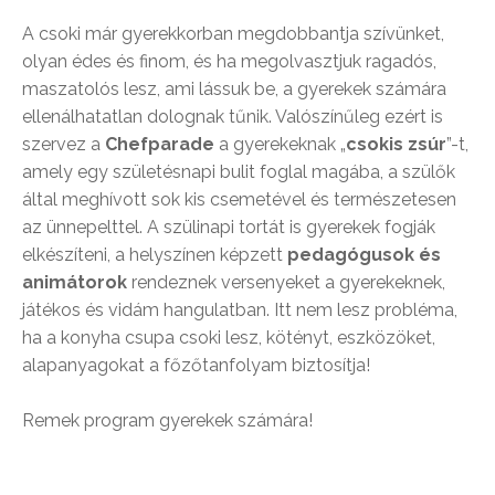
A csoki már gyerekkorban megdobbantja szívünket,
olyan édes és finom, és ha megolvasztjuk ragadós,
maszatolós lesz, ami lássuk be, a gyerekek számára
ellenálhatatlan dolognak tűnik. Valószínűleg ezért is
szervez a
Chefparade
a gyerekeknak „
csokis zsúr
”-t,
amely egy születésnapi bulit foglal magába, a szülők
által meghívott sok kis csemetével és természetesen
az ünnepelttel. A szülinapi tortát is gyerekek fogják
elkészíteni, a helyszínen képzett
pedagógusok és
animátorok
rendeznek versenyeket a gyerekeknek,
játékos és vidám hangulatban. Itt nem lesz probléma,
ha a konyha csupa csoki lesz, kötényt, eszközöket,
alapanyagokat a főzőtanfolyam biztosítja!
Remek program gyerekek számára!