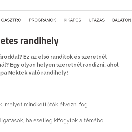
GASZTRO
PROGRAMOK
KIKAPCS
UTAZÁS
BALATON
letes randihely
roddal? Ez az első randitok és szeretnél
ál? Egy olyan helyen szeretnél randizni, ahol
pa Nektek való randihely!
ok, melyet mindkettőtök élvezni fog.
llgatások, ha esetleg kifogytok a témából.