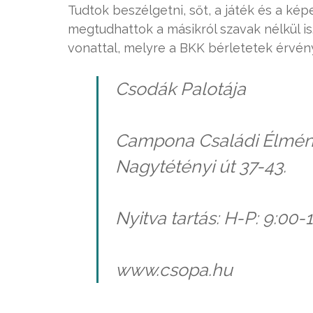
Tudtok beszélgetni, sőt, a játék és a ké
megtudhattok a másikról szavak nélkül is.
vonattal, melyre a BKK bérletetek érvén
Csodák Palotája
Campona Családi Élmén
Nagytétényi út 37-43.
Nyitva tartás: H-P: 9:00-
www.csopa.hu