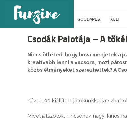
GOODAPEST
KULT
Csodák Palotája – A töké
Nincs ötleted, hogy hova menjetek a pá
kreatívabb lenni a vacsora, mozi párosn
közös élményeket szerezhettek? A Cso
Közel 100 kiállított játékunkkal játszhatt
Mivel játszotok, nincsenek nagy, kínos ha