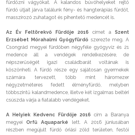
fürdőzni vágyókat. A kalandos búvóhelyeket rejtő
fürdő útjait járva találunk fény- és hangterápiás fürdőt,
masszírozó zuhatagot és pihentető medencét is.
Az Év Feltörekvő Fürdője 2016
címet a
Szent
Erzsébet Mórahalmi Gyógyfürdő
szerezte meg. A
Csongrád megyei fürdőben négyféle gyógyvíz és 21
medence áll a vendégek rendelkezésére, de
népszerűségét igazi családbarát voltának is
köszönheti. A fürdő része egy sajátosan gyermekek
számára tervezett, több mint háromezer
négyzetméteres fedett élményfürdő, melyben
többszintű kalandmedence, illetve két izgalmas beltéri
csúszda várja a fiatalabb vendégeket.
A
Helyiek Kedvenc Fürdője 2016
cím a Baranya
megyei
Orfű Aquaparké
lett. A 2016 júniusában
részben megújult fürdő óriási zöld területen, festői