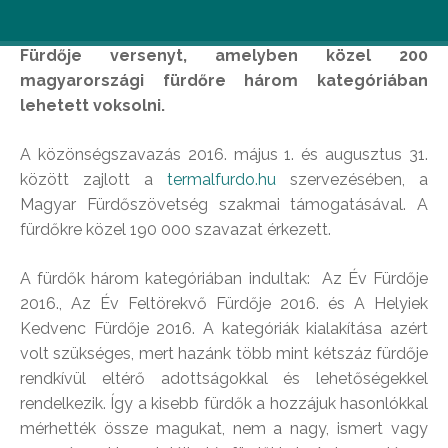
Idén második alkalommal rendezték meg Az Év
Fürdője versenyt, amelyben közel 200
magyarországi fürdőre három kategóriában
lehetett voksolni.
A közönségszavazás 2016. május 1. és augusztus 31.
között zajlott a
termalfurdo.hu
szervezésében, a
Magyar Fürdőszövetség szakmai támogatásával. A
fürdőkre közel 190 000 szavazat érkezett.
A fürdők három kategóriában indultak: Az Év Fürdője
2016., Az Év Feltörekvő Fürdője 2016. és A Helyiek
Kedvenc Fürdője 2016. A kategóriák kialakítása azért
volt szükséges, mert hazánk több mint kétszáz fürdője
rendkívül eltérő adottságokkal és lehetőségekkel
rendelkezik. Így a kisebb fürdők a hozzájuk hasonlókkal
mérhették össze magukat, nem a nagy, ismert vagy