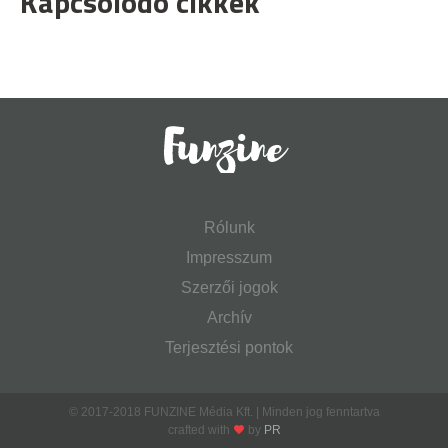
Kapcsolódó cikkek
Rólunk
Impresszum
Szerzői jogok
Archív
Terjesztési pontok
© 2017-2018 FUNZINE Média Kft. | Minden jog fenntartva
crafted with
by
PR