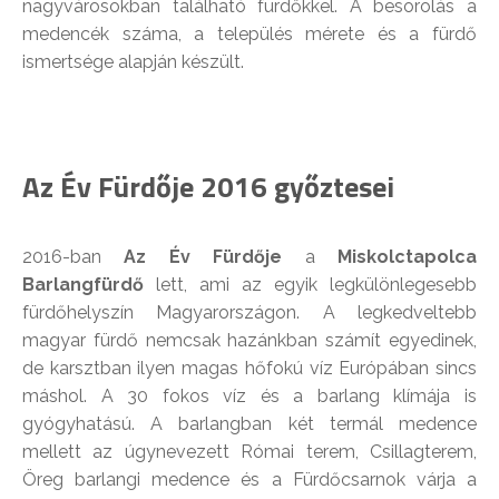
nagyvárosokban található fürdőkkel. A besorolás a
medencék száma, a település mérete és a fürdő
ismertsége alapján készült.
Az Év Fürdője 2016 győztesei
2016-ban
Az Év Fürdője
a
Miskolctapolca
Barlangfürdő
lett, ami az egyik legkülönlegesebb
fürdőhelyszín Magyarországon. A legkedveltebb
magyar fürdő nemcsak hazánkban számít egyedinek,
de karsztban ilyen magas hőfokú víz Európában sincs
máshol. A 30 fokos víz és a barlang klímája is
gyógyhatású. A barlangban két termál medence
mellett az úgynevezett Római terem, Csillagterem,
Öreg barlangi medence és a Fürdőcsarnok várja a