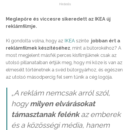
Meglepőre és viccesre sikeredett az IKEA új
reklámfilmje.
Ki gondolta volna, hogy az
IKEA
szinte
jobban ért a
reklámfilmek készítéséhez
, mint a bútorokéhoz? A
most megjelent másfél perces kisfilmjüknek csak az
utolsó pillanataiban értjük meg, hogy mi köze is van az
elmesélt történetnek a svéd bútorgyárhoz, és egészen
az utolsó másodpercig fel sem tűnik a cég logója.
„A reklám nemcsak arról szól,
hogy
milyen elvárásokat
támasztanak felénk
az emberek
és a közösségi média, hanem