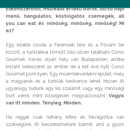
Élelmiszerbolt, muzeális értékű borok, olcsó napi
menü, hangulatos, kóstolgatós csemegék, all
you can eat és minőség, minőség, minőség! Mi
ez?
Egy kisebb csoda a Ferenciek tere és a Fővám tér
között, a turistákkal tömött Váci utcán található Corso
Gourmet. Kevés olyan hely van Budapesten, amibe
instant beleszeret az ember, de a két éve nyílt Corso
Gourmet pont ilyen. Egy műemlékvédelmi épület, mely
a magyarok és a turisták kedvence lehet, hiszen itt
ugyanúgy tudunk egy kis szalámit vagy egy minőségi
bort venni, mint bőségesen megvacsorázni.
Vagyis
van itt minden. Tényleg. Minden.
Ha reggel csak néhány kiflire és felvágottra van
szükségünk, itt beszerezhetünk bármit, ami a gyors