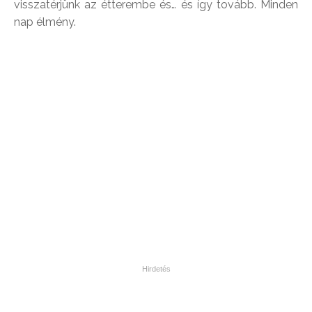
visszatérjünk az étterembe és… és így tovább. Minden
nap élmény.