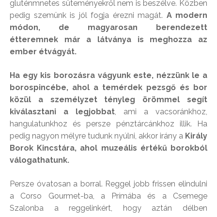
gluténmnetes süteményekről nem is beszélve. Közben
pedig szemünk is jól fogja érezni magát.
A modern
módon, de magyarosan berendezett
étteremnek már a látványa is meghozza az
ember étvágyát.
Ha egy kis borozásra vágyunk este, nézzünk le a
borospincébe, ahol a temérdek pezsgő és bor
közül a személyzet tényleg örömmel segít
kiválasztani a legjobbat
, ami a vacsoránkhoz,
hangulatunkhoz és persze pénztárcánkhoz illik. Ha
pedig nagyon mélyre tudunk nyúlni, akkor irány a
Király
Borok Kincstára, ahol muzeális értékű borokból
válogathatunk.
Persze óvatosan a borral. Reggel jobb frissen elindulni
a Corso Gourmet-ba, a Prímába és a Csemege
Szalonba a reggelinkért, hogy aztán délben