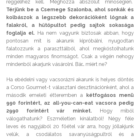
reggelihez kell. Méghozzá abszolút minőségien.
Térjünk be a Csemege Szalonba, ahol sonkák és
kolbászok a legszebb dekorációként lógnak a
falakról, a hűtőpultot pedig sajtok sokasága
foglalja el.
Ha nem vagyunk biztosak abban, hogy
pontosan mit is akarunk kipróbálni, nyugodtan
falatozzunk a paraszttálból, ahol megkóstolhatunk
minden magyaros finomságot. Csak a végén nehogy
mindenből akarjunk vásárolni. Bár… miért ne?
Ha ebédelni vagy vacsorázni akarunk is helyes döntés
a Corso Gourmet-t választani desztinációnként, ahol a
második emeleti étteremben a
kétfogásos menü
990 forintért, az all-you-can-eat vacsora pedig
2990 forintért vár minket.
Hogy miből
válogathatunk? Eszméletlen kínálatból! Négy féle
leves és nagyjából 20 főétel vár arra, hogy jóllakjunk
velük, a csodálatos savanyúságpultról és a