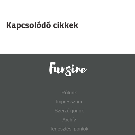
Kapcsolódó cikkek
Rólunk
Impresszum
Szerzői jogok
Archív
Terjesztési pontok