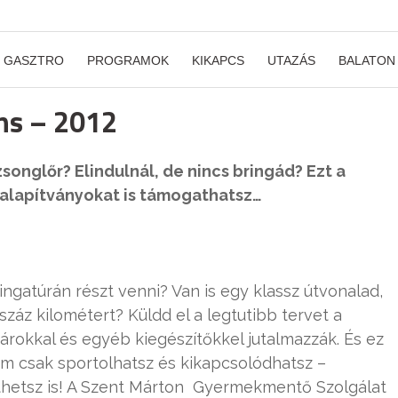
GASZTRO
PROGRAMOK
KIKAPCS
UTAZÁS
BALATON
ons – 2012
songlőr? Elindulnál, de nincs bringád? Ezt a
 alapítványokat is támogathatsz…
ngatúrán részt venni? Van is egy klassz útvonalad,
száz kilométert? Küldd el a legtutibb tervet a
árokkal és egyéb kiegészítőkkel jutalmazzák. És ez
 csak sportolhatsz és kikapcsolódhatsz –
hetsz is! A Szent Márton Gyermekmentő Szolgálat