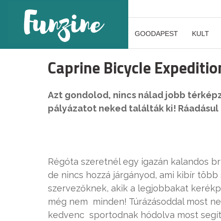
GOODAPEST
KULT
Caprine Bicycle Expediti
Azt gondolod, nincs nálad jobb térképz
pályázatot neked találták ki! Ráadásul
Régóta szeretnél egy igazán kalandos bri
de nincs hozzá járgányod, ami kibír több 
szervezőknek, akik a legjobbakat kerékp
még nem minden! Túrázásoddal most nem
kedvenc sportodnak hódolva most segít