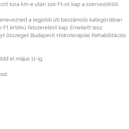
tt túra km-e után 100 Ft-ot kap a szervezőktől.
 benevezned a legjobb úti beszámoló kategóriában
Ft értékű felszerelést kap. Emellett lesz
lyt összeget Budapesti Hidroterápiás Rehabilitációs
dd el május 11-ig.
od.