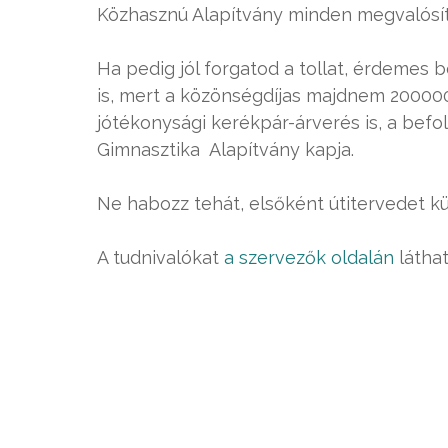
Közhasznú Alapítvány minden megvalósíto
Ha pedig jól forgatod a tollat, érdemes
is, mert a közönségdíjas majdnem 200000 
jótékonysági kerékpár-árverés is, a befo
Gimnasztika Alapítvány kapja.
Ne habozz tehát, elsőként útitervedet kül
A tudnivalókat
a szervezők oldalán
láthat